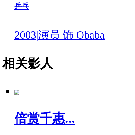
乒乓
2003
|
演员 饰 Obaba
相关影人
倍赏千惠...