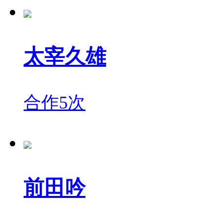
太宰久雄
合作5次
前田吟