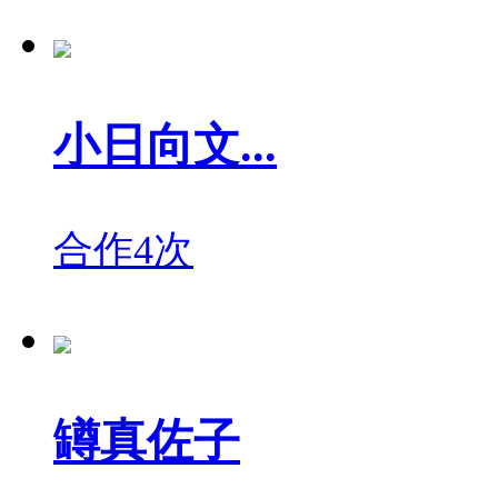
小日向文...
合作4次
罇真佐子