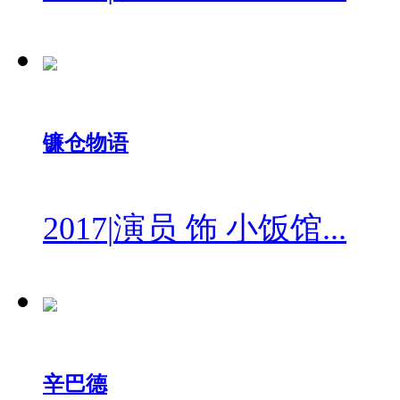
镰仓物语
2017
|
演员 饰 小饭馆...
辛巴德