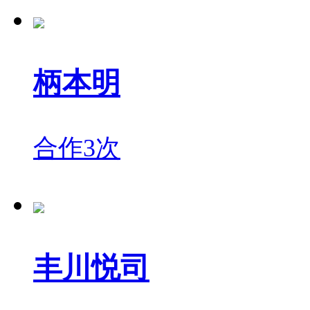
柄本明
合作3次
丰川悦司