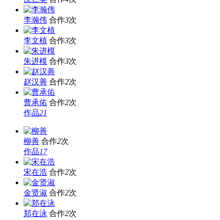
李瀚伟
合作
3
次
李文植
合作
3
次
朱进模
合作
3
次
赵汉善
合作
2
次
曹承佑
合作
2
次
作品
21
柳善
合作
2
次
作品
17
宋在浩
合作
2
次
金贤淑
合作
2
次
郑在泳
合作
2
次