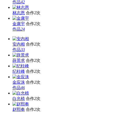
作品
42
林志恩
合作
2
次
金康宇
合作
2
次
作品
24
安内相
合作
2
次
作品
33
薛景求
合作
2
次
纪柱峰
合作
2
次
金应洙
合作
2
次
作品
46
白允植
合作
2
次
赵熙奉
合作
2
次