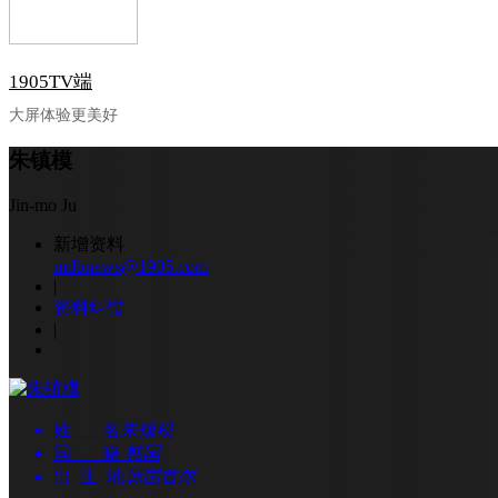
1905TV端
大屏体验更美好
朱镇模
Jin-mo Ju
新增资料
mdbnews@1905.com
|
资料纠错
|
姓 名
朱镇模
国 籍
韩国
出 生 地
韩国首尔