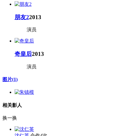
朋友2
2013
演员
奇皇后
2013
演员
图片
(1)
相关影人
换一换
沈仁英
合作
4
次