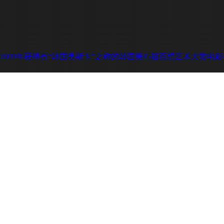
009年获得有“韩国奥斯卡”之称的韩国第45届百想艺术大赏电影