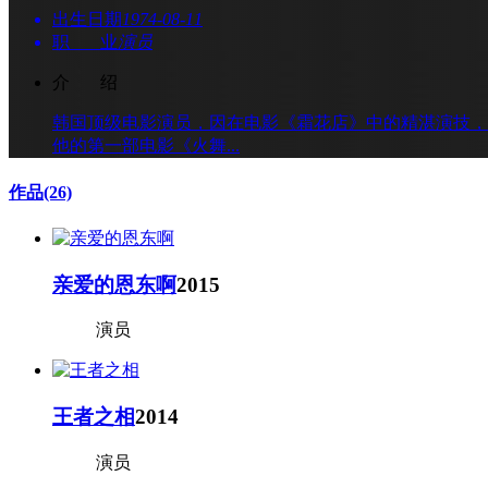
出生日期
1974-08-11
职 业
演员
介 绍
韩国顶级电影演员，因在电影《霜花店》中的精湛演技，2
他的第一部电影《火舞...
作品
(26)
亲爱的恩东啊
2015
演员
王者之相
2014
演员