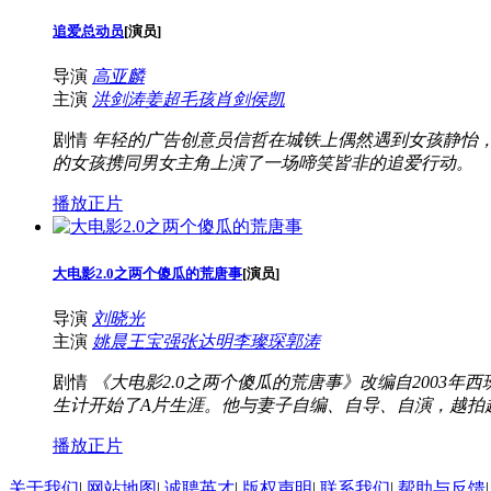
追爱总动员
[
演员
]
导演
高亚麟
主演
洪剑涛
姜超
毛孩
肖剑
侯凯
剧情
年轻的广告创意员信哲在城铁上偶然遇到女孩静怡
的女孩携同男女主角上演了一场啼笑皆非的追爱行动。
播放正片
大电影2.0之两个傻瓜的荒唐事
[
演员
]
导演
刘晓光
主演
姚晨
王宝强
张达明
李璨琛
郭涛
剧情
《大电影2.0之两个傻瓜的荒唐事》改编自2003
生计开始了A片生涯。他与妻子自编、自导、自演，越拍越
播放正片
关于我们
|
网站地图
|
诚聘英才
|
版权声明
|
联系我们
|
帮助与反馈
|