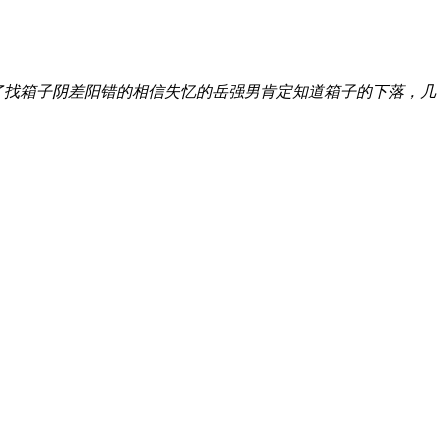
了找箱子阴差阳错的相信失忆的岳强男肯定知道箱子的下落，几