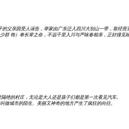
弟子的父亲因受人诬告，举家由广东迁入四川大别山一带，靠经营
群 饰）奉长辈之命，不远千里入川与严咏春相亲，正好撞见咏春“
世隔绝的村庄，无论是大人还是孩子们都是第一次看见汽车。
个叫做城市的陌生、美丽又神奇的地方产生了疯狂的向往。