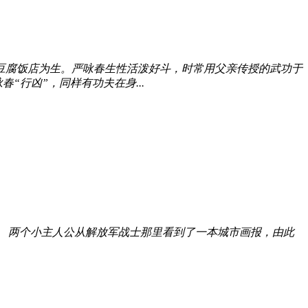
豆腐饭店为生。严咏春生性活泼好斗，时常用父亲传授的武功于
行凶”，同样有功夫在身...
 两个小主人公从解放军战士那里看到了一本城市画报，由此