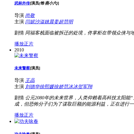
武林外传
[
演员
(饰 燕小六)
]
导演
尚敬
主演
闫妮
沙溢
姚晨
姜超
范明
剧情
同福客栈面临被拆迁的处境，佟掌柜在带领众侠与
播放正片
2010
未来警察
[
演员
]
导演
王晶
主演
刘德华
徐熙媛
徐娇
范冰冰
贺军翔
剧情
公元2080年的未来世界，人类仰赖着高科技太阳
成，但恐怖分子们为了谋取巨额的能源利益，正在进行一个
播放正片