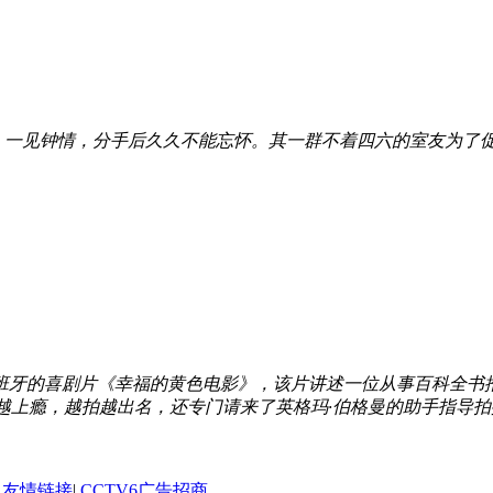
，一见钟情，分手后久久不能忘怀。其一群不着四六的室友为了
年西班牙的喜剧片《幸福的黄色电影》，该片讲述一位从事百科全书
上瘾，越拍越出名，还专门请来了英格玛·伯格曼的助手指导拍摄
友情链接
|
CCTV6广告招商