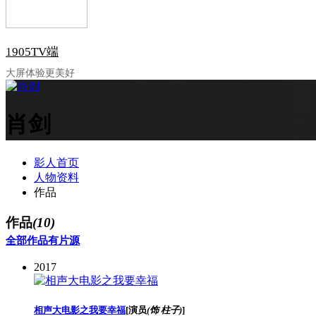
1905TV端
大屏体验更美好
肖剑
影人首页
人物资料
作品
作品
(10)
全部作品
有片源
2017
相声大电影之我要幸福
[
演员
(饰 柱子)
]