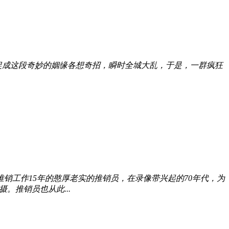
促成这段奇妙的姻缘各想奇招，瞬时全城大乱，于是，一群疯狂
推销工作15年的憨厚老实的推销员，在录像带兴起的70年代，为
。推销员也从此...