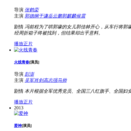
导演
张鹤栾
主演
郭德纲
于谦
岳云鹏
郭麒麟
侯震
剧情
冯前程为了哄郭壕的女儿郭佳林开心，从车行将郭
经周折箱子终被找到，但结果却出乎意料。
播放正片
火线青春
[
演员
]
导演
彭澎
主演
吴军
肖剑
高志强
马帅
剧情
本片根据全军优秀党员、全国三八红旗手、全国妇
播放正片
2013
爱神
[
演员
]