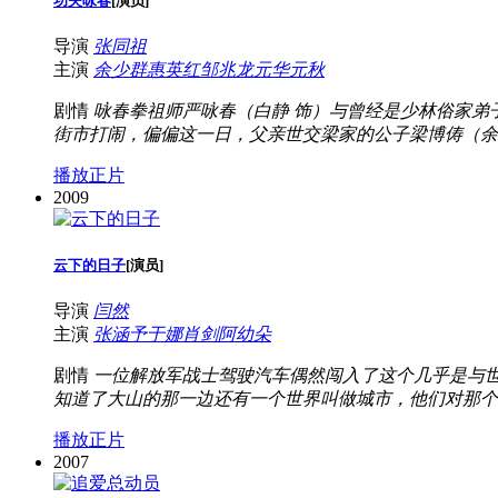
功夫咏春
[
演员
]
导演
张同祖
主演
余少群
惠英红
邹兆龙
元华
元秋
剧情
咏春拳祖师严咏春（白静 饰）与曾经是少林俗家
街市打闹，偏偏这一日，父亲世交梁家的公子梁博俦（余少
播放正片
2009
云下的日子
[
演员
]
导演
闫然
主演
张涵予
于娜
肖剑
阿幼朵
剧情
一位解放军战士驾驶汽车偶然闯入了这个几乎是与
知道了大山的那一边还有一个世界叫做城市，他们对那
播放正片
2007