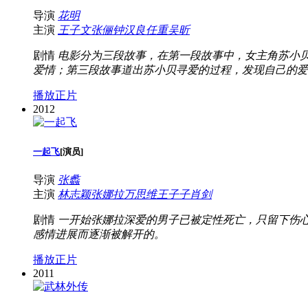
导演
花明
主演
王子文
张俪
钟汉良
任重
吴昕
剧情
电影分为三段故事，在第一段故事中，女主角苏小
爱情；第三段故事道出苏小贝寻爱的过程，发现自己的爱
播放正片
2012
一起飞
[
演员
]
导演
张蠡
主演
林志颖
张娜拉
万思维
王子子
肖剑
剧情
一开始张娜拉深爱的男子已被定性死亡，只留下伤
感情进展而逐渐被解开的。
播放正片
2011