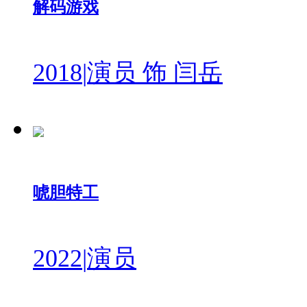
解码游戏
2018
|
演员 饰 闫岳
唬胆特工
2022
|
演员