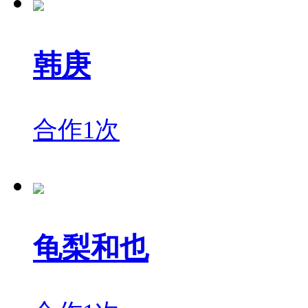
韩庚
合作1次
龟梨和也