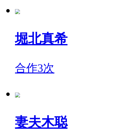
堀北真希
合作3次
妻夫木聪