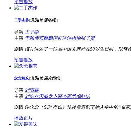
预告播放
二手杰作
[
演员
(饰 潘冬妮)
]
导演
王子昭
主演
于和伟
郭麒麟
倪虹洁
许恩怡
张子贤
剧情
该片讲述了一位高中语文老师在50岁生日时，以奇
预告播放
念念相忘
[
演员
(饰 四火妈妈)
]
导演
刘雨霖
主演
刘浩存
宋威龙
卜冠今
郭丞
倪虹洁
剧情
许念念（刘浩存饰）转校后遇到了她人生中的“冤家
播放正片