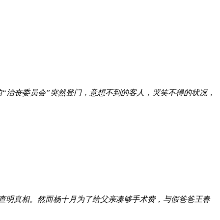
“治丧委员会”突然登门，意想不到的客人，哭笑不得的状况，
去查明真相。然而杨十月为了给父亲凑够手术费，与假爸爸王春