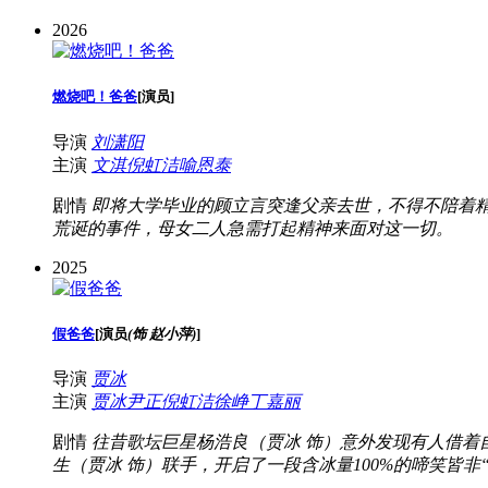
2026
燃烧吧！爸爸
[
演员
]
导演
刘潇阳
主演
文淇
倪虹洁
喻恩泰
剧情
即将大学毕业的顾立言突逢父亲去世，不得不陪着精
荒诞的事件，母女二人急需打起精神来面对这一切。
2025
假爸爸
[
演员
(饰 赵小萍)
]
导演
贾冰
主演
贾冰
尹正
倪虹洁
徐峥
丁嘉丽
剧情
往昔歌坛巨星杨浩良（贾冰 饰）意外发现有人借着
生（贾冰 饰）联手，开启了一段含冰量100%的啼笑皆非