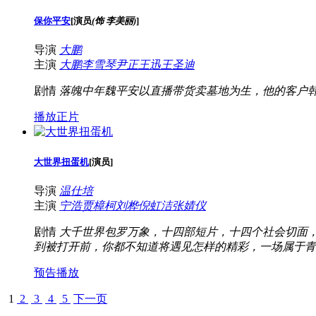
保你平安
[
演员
(饰 李美丽)
]
导演
大鹏
主演
大鹏
李雪琴
尹正
王迅
王圣迪
剧情
落魄中年魏平安以直播带货卖墓地为生，他的客户
播放正片
大世界扭蛋机
[
演员
]
导演
温仕培
主演
宁浩
贾樟柯
刘桦
倪虹洁
张婧仪
剧情
大千世界包罗万象，十四部短片，十四个社会切面
到被打开前，你都不知道将遇见怎样的精彩，一场属于青年创作
预告播放
1
2
3
4
5
下一页