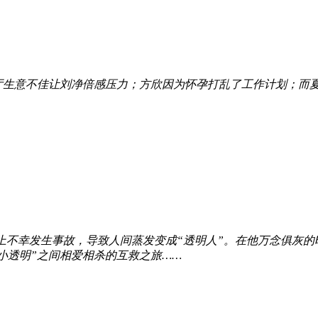
厅生意不佳让刘净倍感压力；方欣因为怀孕打乱了工作计划；而
会上不幸发生事故，导致人间蒸发变成“透明人”。在他万念俱灰
小透明”之间相爱相杀的互救之旅……