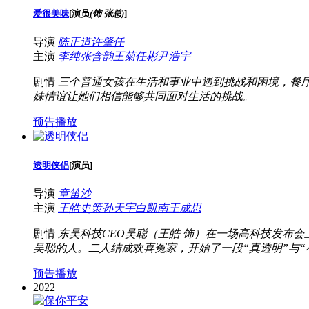
爱很美味
[
演员
(饰 张总)
]
导演
陈正道
许肇任
主演
李纯
张含韵
王菊
任彬
尹浩宇
剧情
三个普通女孩在生活和事业中遇到挑战和困境，餐
妹情谊让她们相信能够共同面对生活的挑战。
预告播放
透明侠侣
[
演员
]
导演
章笛沙
主演
王皓
史策
孙天宇
白凯南
王成思
剧情
东吴科技CEO吴聪（王皓 饰）在一场高科技发布
吴聪的人。二人结成欢喜冤家，开始了一段“真透明”与“
预告播放
2022