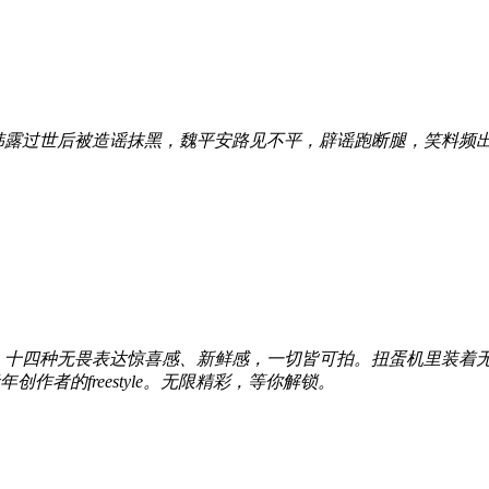
韩露过世后被造谣抹黑，魏平安路见不平，辟谣跑断腿，笑料频
，十四种无畏表达惊喜感、新鲜感，一切皆可拍。扭蛋机里装着
者的freestyle。无限精彩，等你解锁。