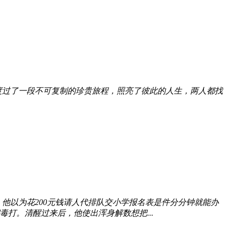
度过了一段不可复制的珍贵旅程，照亮了彼此的人生，两人都找
他以为花200元钱请人代排队交小学报名表是件分分钟就能办
打。清醒过来后，他使出浑身解数想把...