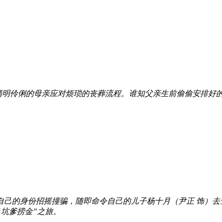
明伶俐的母亲应对烦琐的丧葬流程。谁知父亲生前偷偷安排好的
自己的身份招摇撞骗，随即命令自己的儿子杨十月（尹正 饰）
“坑爹捞金”之旅。