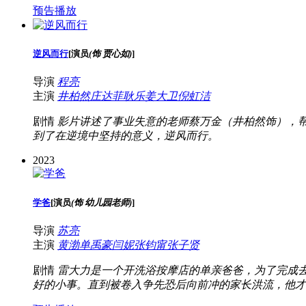
预告播放
逆风而行
[
演员
(饰 贾心如)
]
导演
程亮
主演
井柏然
庄达菲
耿乐
姜大卫
倪虹洁
剧情
影片讲述了事业失意的老师蔡万金（井柏然饰），
到了在逆境中坚持的意义，逆风而行。
2023
学爸
[
演员
(饰 幼儿园老师)
]
导演
苏亮
主演
黄渤
单禹豪
闫妮
张钧甯
张子贤
剧情
雷大力是一个开洗浴按摩店的单亲爸爸，为了完成去
好的小事。直到被卷入争先恐后向前冲的家长洪流，他才