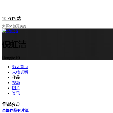
1905TV端
大屏体验更美好
倪虹洁
Hongjie Ni
影人首页
人物资料
作品
视频
图片
资讯
作品
(41)
全部作品
有片源