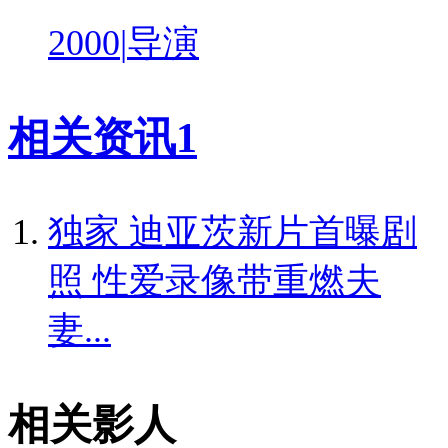
2000
|
导演
相关资讯
1
独家
迪亚茨新片首曝剧
照 性爱录像带重燃夫
妻...
相关影人