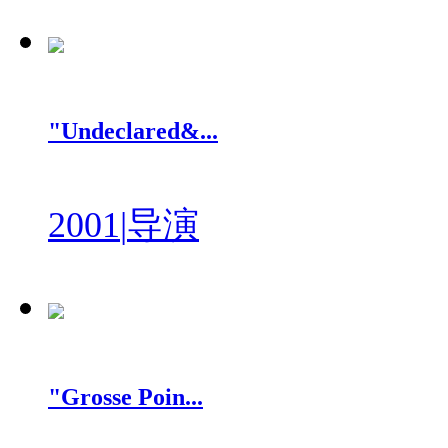
"Undeclared&...
2001
|
导演
"Grosse Poin...