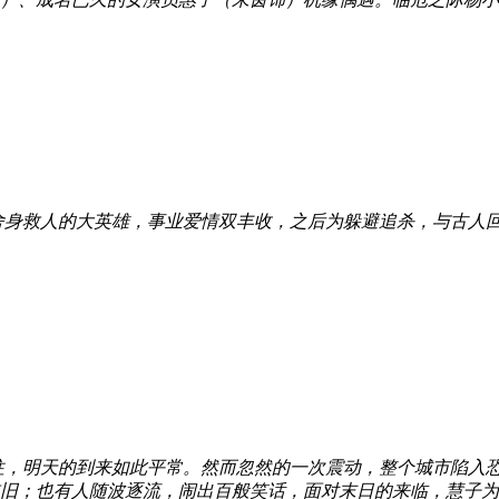
舍身救人的大英雄，事业爱情双丰收，之后为躲避追杀，与古人
，明天的到来如此平常。然而忽然的一次震动，整个城市陷入恐慌！
旧；也有人随波逐流，闹出百般笑话，面对末日的来临，慧子为了