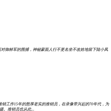
面对御林军的围捕，神秘蒙面人行不更名坐不改姓地留下陆小凤
推销工作15年的憨厚老实的推销员，在录像带兴起的70年代，为
。推销员也从此...