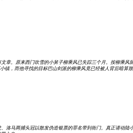
有文章。原来西门吹雪的小舅子柳乘风已失踪三个月。按柳乘风
小镇，而他寻找的目标巴山剑派的柳乘风竟已经被人背后暗算致死
、洛马两捕头冠以散发伪造银票的罪名带到衙门。真正请动陆小