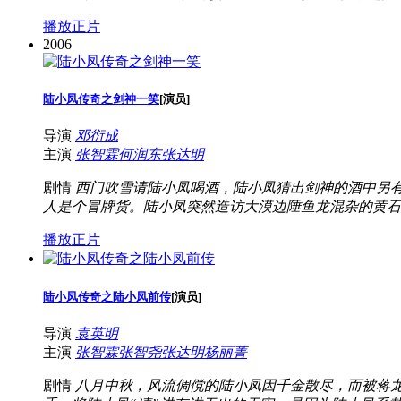
播放正片
2006
陆小凤传奇之剑神一笑
[
演员
]
导演
邓衍成
主演
张智霖
何润东
张达明
剧情
西门吹雪请陆小凤喝酒，陆小凤猜出剑神的酒中另
人是个冒牌货。陆小凤突然造访大漠边陲鱼龙混杂的黄石
播放正片
陆小凤传奇之陆小凤前传
[
演员
]
导演
袁英明
主演
张智霖
张智尧
张达明
杨丽菁
剧情
八月中秋，风流倜傥的陆小凤因千金散尽，而被蒋龙