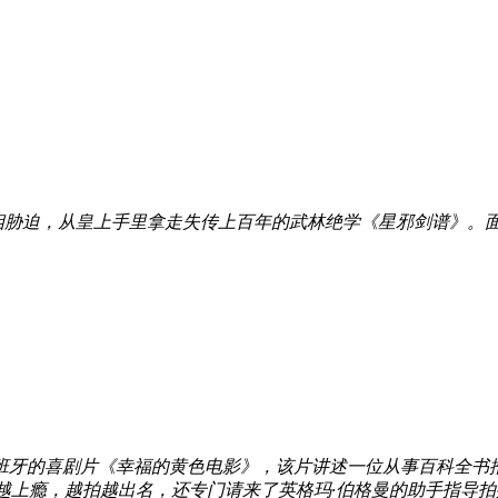
相胁迫，从皇上手里拿走失传上百年的武林绝学《星邪剑谱》。
年西班牙的喜剧片《幸福的黄色电影》，该片讲述一位从事百科全书
上瘾，越拍越出名，还专门请来了英格玛·伯格曼的助手指导拍摄