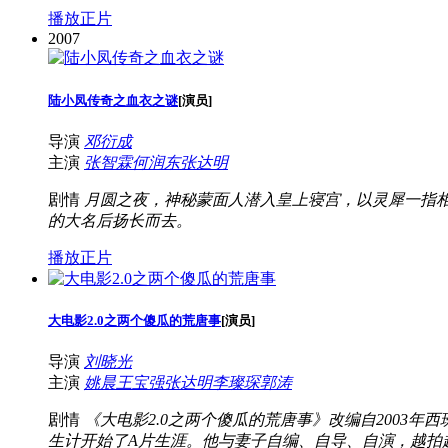
播放正片
2007
陆小凤传奇之血衣之谜
[
演员
]
导演
邓衍成
主演
张智霖
何润东
张达明
剧情
月圆之夜，神秘蒙面人潜入皇上寝宫，以灵犀一指
的大名后扬长而去。
播放正片
大电影2.0之两个傻瓜的荒唐事
[
演员
]
导演
刘晓光
主演
姚晨
王宝强
张达明
李璨琛
郭涛
剧情
《大电影2.0之两个傻瓜的荒唐事》改编自2003
生计开始了A片生涯。他与妻子自编、自导、自演，越拍越