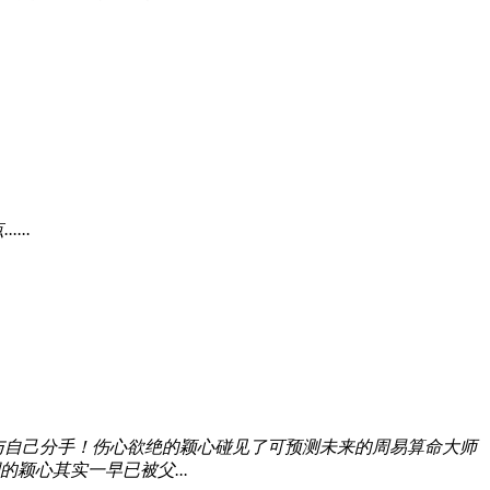
..
与自己分手！伤心欲绝的颖心碰见了可预测未来的周易算命大师
颖心其实一早已被父...