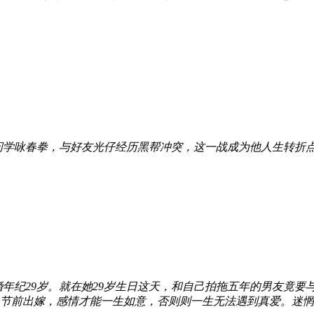
学咏春拳，与好友光仔经历黑帮冲突，这一战成为他人生转折点....
年纪29岁。就在她29岁生日这天，和自己拍拖五年的男友竟要
春节前出嫁，感情才能一生如意，否则则一生无法遇到真爱。迷惘的