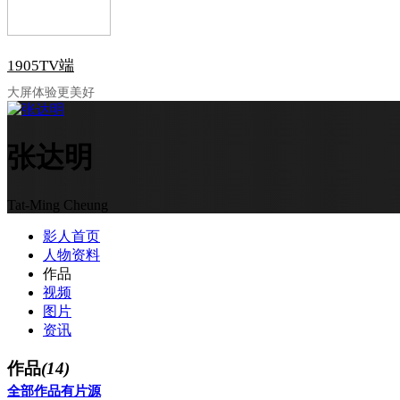
1905TV端
大屏体验更美好
张达明
Tat-Ming Cheung
影人首页
人物资料
作品
视频
图片
资讯
作品
(14)
全部作品
有片源