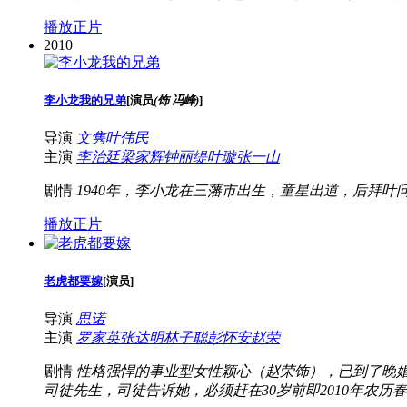
播放正片
2010
李小龙我的兄弟
[
演员
(饰 冯峰)
]
导演
文隽
叶伟民
主演
李治廷
梁家辉
钟丽缇
叶璇
张一山
剧情
1940年，李小龙在三藩市出生，童星出道，后拜叶问
播放正片
老虎都要嫁
[
演员
]
导演
思诺
主演
罗家英
张达明
林子聪
彭怀安
赵荣
剧情
性格强悍的事业型女性颖心（赵荣饰），已到了晚婚
司徒先生，司徒告诉她，必须赶在30岁前即2010年农历