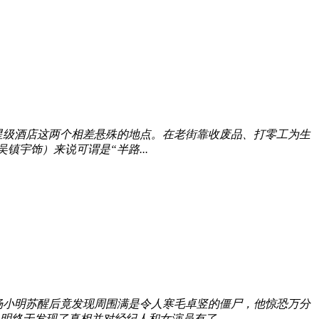
星级酒店这两个相差悬殊的地点。在老街靠收废品、打零工为生
宇饰）来说可谓是“半路...
小明苏醒后竟发现周围满是令人寒毛卓竖的僵尸，他惊恐万分
终于发现了真相并对经纪人和女演员有了...