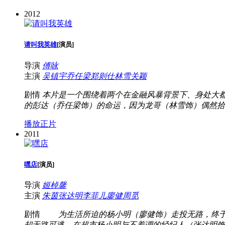
2012
请叫我英雄
[
演员
]
导演
傅咏
主演
吴镇宇
乔任梁
郑则仕
林雪
关颖
剧情
本片是一个围绕着两个在金融风暴背景下、身处大
的彭达（乔任梁饰）的命运，因为龙哥（林雪饰）偶然拾到
播放正片
2011
嘿店
[
演员
]
导演
姬棹馨
主演
朱茵
张达明
李菲儿
廖健
周觅
剧情
为生活所迫的杨小明（廖健饰）走投无路，终于鼓
却无路可逃。在超市杨小明与不着调的经纪人（张达明饰