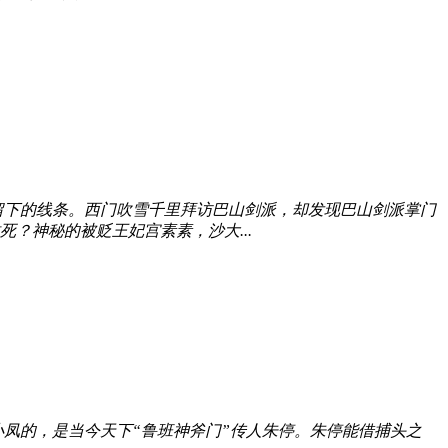
留下的线条。西门吹雪千里拜访巴山剑派，却发现巴山剑派掌门
？神秘的被贬王妃宫素素，沙大...
凤的，是当今天下“鲁班神斧门”传人朱停。朱停能借捕头之