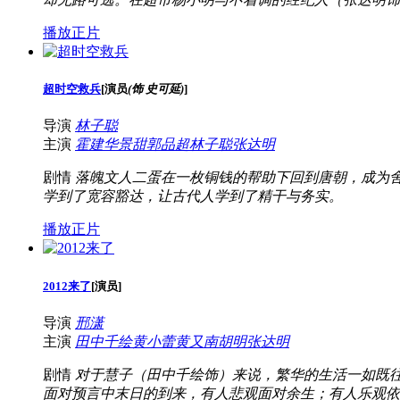
播放正片
超时空救兵
[
演员
(饰 史可延)
]
导演
林子聪
主演
霍建华
景甜
郭品超
林子聪
张达明
剧情
落魄文人二蛋在一枚铜钱的帮助下回到唐朝，成为
学到了宽容豁达，让古代人学到了精干与务实。
播放正片
2012来了
[
演员
]
导演
邢潇
主演
田中千绘
黄小蕾
黄又南
胡明
张达明
剧情
对于慧子（田中千绘饰）来说，繁华的生活一如既往
面对预言中末日的到来，有人悲观面对余生；有人乐观依