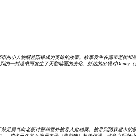
都市的小人物阴差阳错成为英雄的故事。故事发生在闹市老街和
的一封遗书而发生了天翻地覆的变化。彭达的出现对Danny（吴镇
足勇气向老板讨薪却意外被卷入抢劫案。被带到阴森超市的杨
）、成名已久的女演员惠子（朱茵饰）机缘偶遇。临危之际杨小明