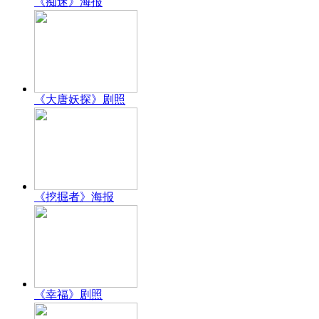
《痴迷》海报
《大唐妖探》剧照
《挖掘者》海报
《幸福》剧照