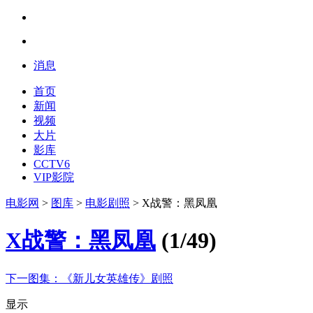
消息
首页
新闻
视频
大片
影库
CCTV6
VIP影院
电影网
>
图库
>
电影剧照
> X战警：黑凤凰
X战警：黑凤凰
(
1
/
49
)
下一图集：
《新儿女英雄传》剧照
显示