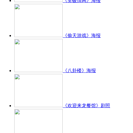
《笑破情网》海报
《偷天游戏》海报
《八卦楼》海报
《欢迎来龙餐馆》剧照