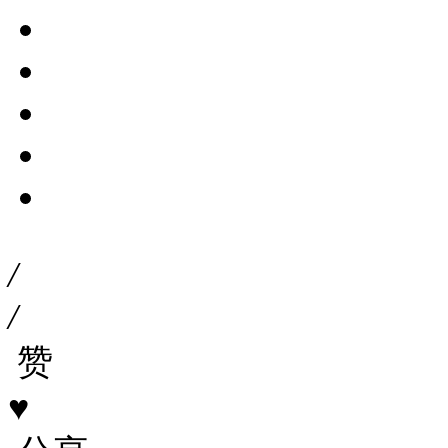
/
/
赞
♥