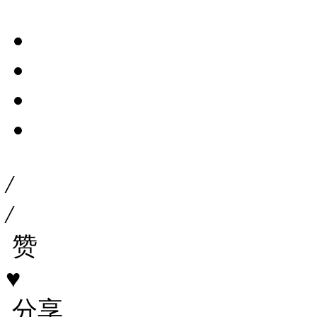
/
/
赞
♥
分享