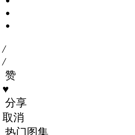
/
/
赞
♥
分享
取消
热门图集