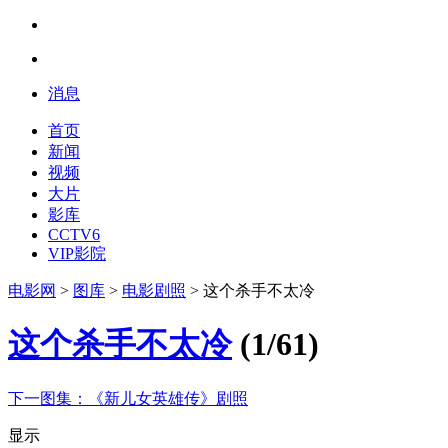
消息
首页
新闻
视频
大片
影库
CCTV6
VIP影院
电影网
>
图库
>
电影剧照
> 这个杀手不太冷
这个杀手不太冷
(
1
/
61
)
下一图集：
《新儿女英雄传》剧照
显示