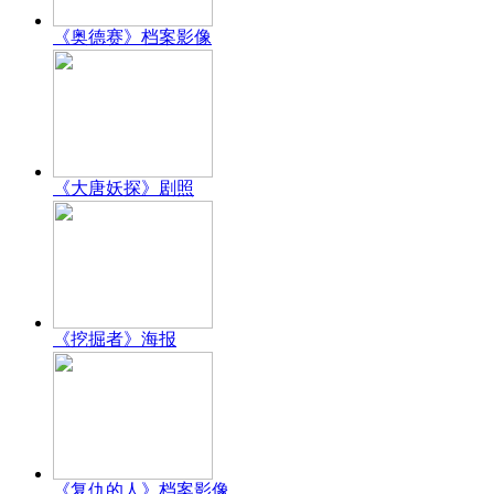
《奥德赛》档案影像
《大唐妖探》剧照
《挖掘者》海报
《复仇的人》档案影像