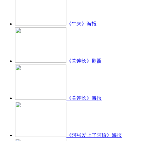
《牛来》海报
《关连长》剧照
《关连长》海报
《阿强爱上了阿珍》海报