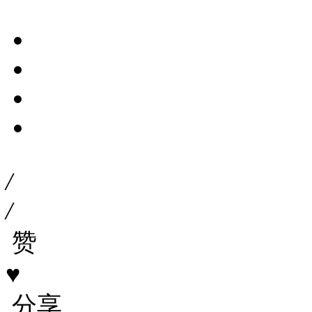
/
/
赞
♥
分享