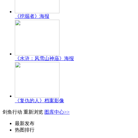
《挖掘者》海报
《水浒：风雪山神庙》海报
《复仇的人》档案影像
剑鱼行动
重新浏览
图库中心>>
最新发布
热图排行