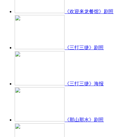
《欢迎来龙餐馆》剧照
《三打三捷》剧照
《三打三捷》海报
《那山那水》剧照