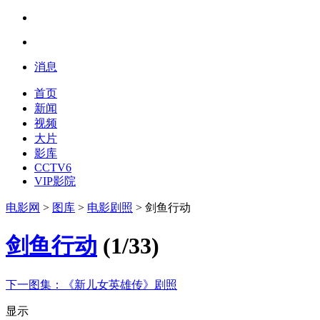
消息
首页
新闻
视频
大片
影库
CCTV6
VIP影院
电影网
>
图库
>
电影剧照
> 剑鱼行动
剑鱼行动
(
1
/
33
)
下一图集：
《新儿女英雄传》剧照
显示