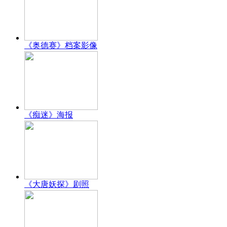
《奥德赛》档案影像
《痴迷》海报
《大唐妖探》剧照