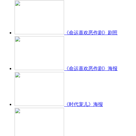
《命运喜欢恶作剧》剧照
《命运喜欢恶作剧》海报
《时代宠儿》海报