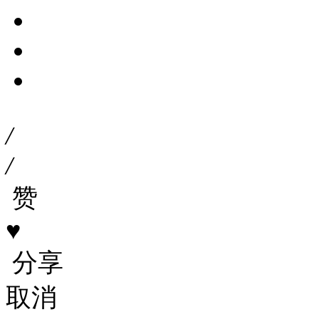
/
/
赞
♥
分享
取消