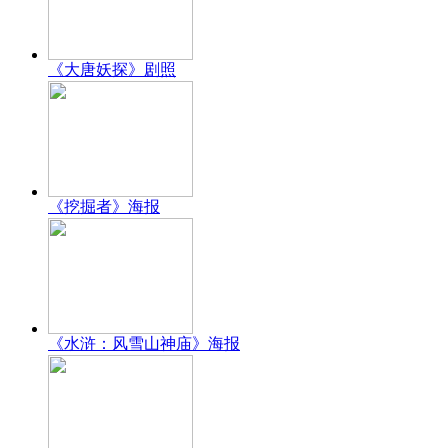
《大唐妖探》剧照
《挖掘者》海报
《水浒：风雪山神庙》海报