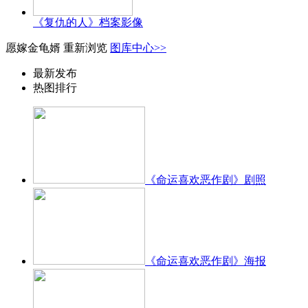
《复仇的人》档案影像
愿嫁金龟婿
重新浏览
图库中心>>
最新发布
热图排行
《命运喜欢恶作剧》剧照
《命运喜欢恶作剧》海报