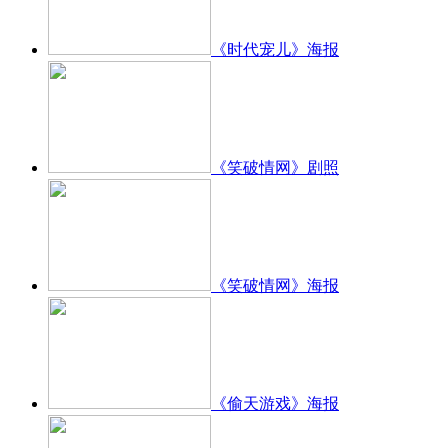
《时代宠儿》海报
《笑破情网》剧照
《笑破情网》海报
《偷天游戏》海报