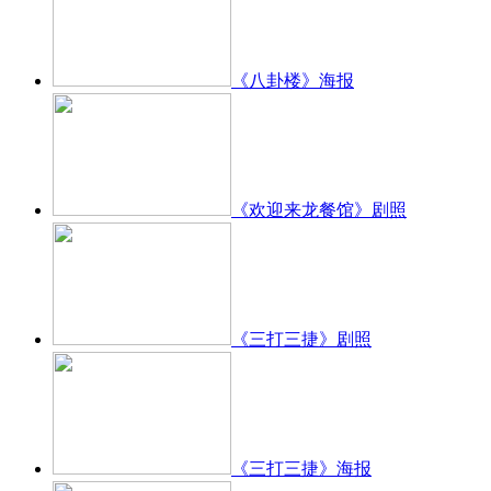
《八卦楼》海报
《欢迎来龙餐馆》剧照
《三打三捷》剧照
《三打三捷》海报