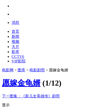
消息
首页
新闻
视频
大片
影库
CCTV6
VIP影院
电影网
>
图库
>
电影剧照
> 愿嫁金龟婿
愿嫁金龟婿
(
1
/
12
)
下一图集：
《新儿女英雄传》剧照
显示