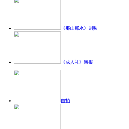
《那山那水》剧照
《成人礼》海报
自拍