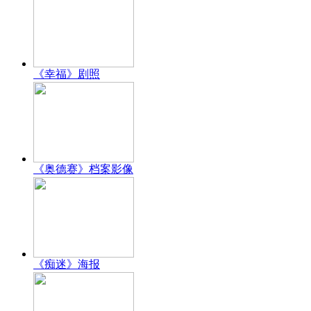
《幸福》剧照
《奥德赛》档案影像
《痴迷》海报