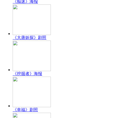
《痴迷》海报
《大唐妖探》剧照
《挖掘者》海报
《幸福》剧照