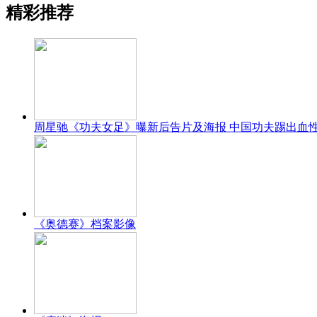
精彩推荐
周星驰《功夫女足》曝新后告片及海报 中国功夫踢出血
《奥德赛》档案影像