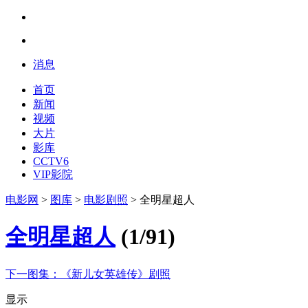
消息
首页
新闻
视频
大片
影库
CCTV6
VIP影院
电影网
>
图库
>
电影剧照
> 全明星超人
全明星超人
(
1
/
91
)
下一图集：
《新儿女英雄传》剧照
显示