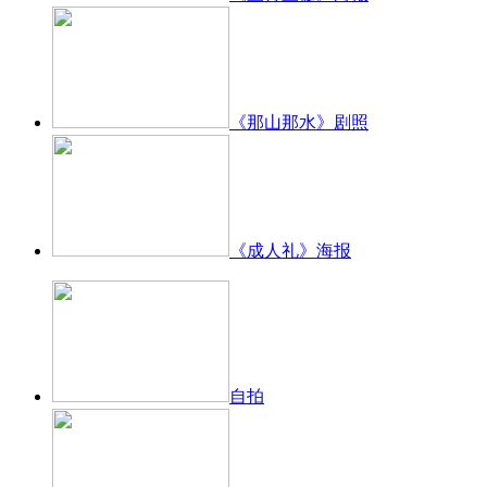
《那山那水》剧照
《成人礼》海报
自拍