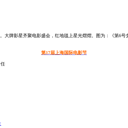
行。大牌影星齐聚电影盛会，红地毯上星光熠熠。图为：《第6号
第17届上海国际电影节
责任
性