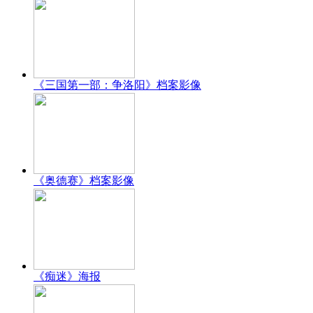
《三国第一部：争洛阳》档案影像
《奥德赛》档案影像
《痴迷》海报