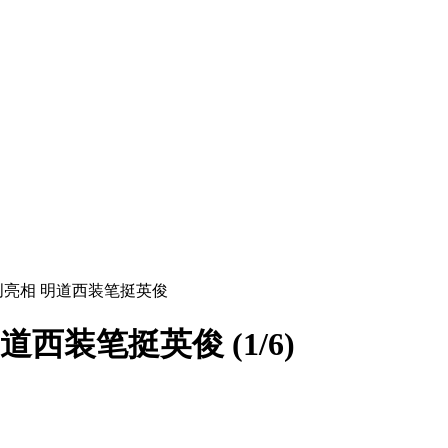
创亮相 明道西装笔挺英俊
明道西装笔挺英俊
(
1
/
6
)