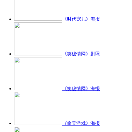
《时代宠儿》海报
《笑破情网》剧照
《笑破情网》海报
《偷天游戏》海报