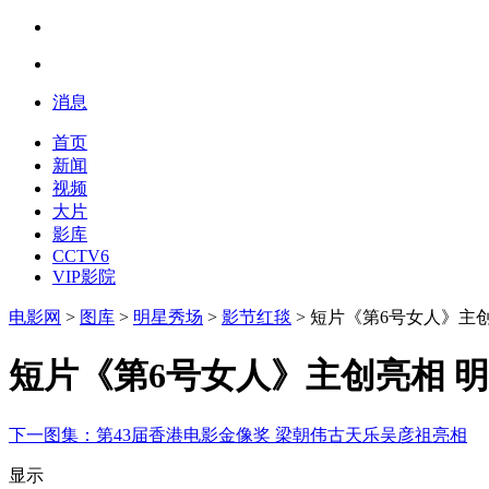
消息
首页
新闻
视频
大片
影库
CCTV6
VIP影院
电影网
>
图库
>
明星秀场
>
影节红毯
> 短片《第6号女人》主
短片《第6号女人》主创亮相 
下一图集：
第43届香港电影金像奖 梁朝伟古天乐吴彦祖亮相
显示