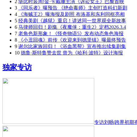
2
堪比时装周!金·卡戴珊主演《诉讼女王》巴黎首映
3
《同乐者》曝预告 《绝命毒师》主创打造科幻新剧
4
《海贼王2》曝海报及剧照 布洛基和东利同框亮相
5
经典美剧《越狱》重启！讲述同一世界观全新故事
6
马律师回归！剧集《夜魔侠：重生2》定档2026.3.4
7
老角色新形象！《怪奇物语5》发布动态角色海报
8
《小丑回魂》前传《欢迎来到德里镇》曝最终预告
9
谢尔比家族回归！《浴血黑帮》宣布推出续集剧集
10
德鲁·斯特鲁赞去世 曾为《哈利·波特》设计海报
独家专访
专访刘旸|跨界初期