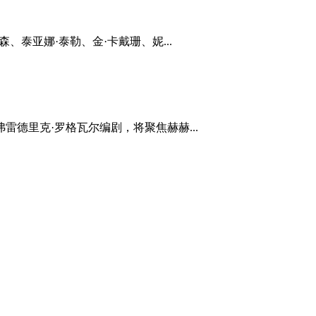
罗森、泰亚娜·泰勒、金·卡戴珊、妮...
德里克·罗格瓦尔编剧，将聚焦赫赫...