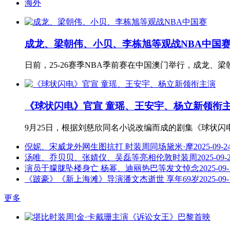
海外
成龙、梁朝伟、小贝、李栋旭等观战NBA中国
日前，25-26赛季NBA季前赛在中国澳门举行，成龙、
《球状闪电》官宣 童瑶、王安宇、杨立新领衔
9月25日，根据刘慈欣同名小说改编而成的剧集《球状闪
倪妮、宋威龙外网生图抗打 时装周同场黛米·摩
2025-09-2
汤唯、乔贝贝、张婧仪、吴磊等亮相伦敦时装周
2025-09-
演员于朦胧坠楼身亡 杨幂、迪丽热巴等发文悼念
2025-09-
《跛豪》《新上海滩》导演潘文杰逝世 享年69岁
2025-09-
更多