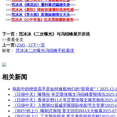
范冰冰《桃花运》遭到葛优骗婚失身
>>>
<<<
范冰冰《麦田》情欲弥漫薄纱湿身性感
>>>
<<<
范冰冰《导火线》卖酒妹痴情古天乐
>>>
<<<
范冰冰《心中有鬼》红衣晃眼暧昧俯身
>>>
<<<
下一页：范冰冰《二次曝光》与冯绍峰展开床戏
>>查看全文
上一页
1
2
3
4
5
...
13
下一页
标签：
范冰冰
二次曝光
冯绍峰
手机
葛优
相关新闻
电影中的绝世高手是如何修炼他们的“筋骨皮”！
2025-12-
《日掛中天》曝预告 辛芷蕾张颂文冯绍峰爱恨情仇
2025-
《日掛中天》香港定档11.8 辛芷蕾张颂文痛苦相依
2025-1
《日掛中天》入围第82届威尼斯国际电影节主竞赛!
2025-
《你行!你上!》曝制式海报 姜文回归IMAX大银幕
2025-07
《你行!你上!》三支预告联发 姜文邀您超前尝鲜!
2025-07-