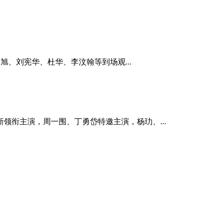
旭、刘宪华、杜华、李汶翰等到场观...
领衔主演，周一围、丁勇岱特邀主演，杨玏、...