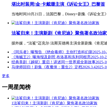
堪比时装周!金·卡戴珊主演《诉讼女王》巴黎首
当地时间10月21日，法国巴黎，Disney+剧集《诉讼女王》
法鲨归来！主演新剧《肯尼迪》聚焦著名政治家
据外媒，“法鲨”迈克尔·法斯宾德将主演全新剧集《肯尼
《同乐者》曝预告 《绝命毒师》主创打造科幻新
2025-10-
《海贼王2》曝海报及剧照 布洛基和东利同框亮
2025-10-2
经典美剧《越狱》重启！讲述同一世界观全新故事
2025-1
马律师回归！剧集《夜魔侠：重生2》定档2026.3.4
2025-1
更多
一周星闻榜
1
法鲨归来！主演新剧《肯尼迪》聚焦著名政治家族