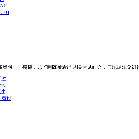
7-11
07-04
演潘粤明、王鹤棣，总监制陈祉希出席映后见面会，与现场观众进
看过
看过
看过
3人看过