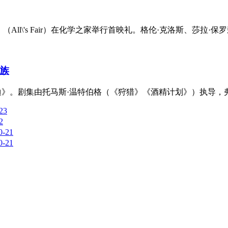
（All\'s Fair）在化学之家举行首映礼。格伦·克洛斯、莎拉·保
族
迪》。剧集由托马斯·温特伯格（《狩猎》《酒精计划》）执导，弗雷
23
2
0-21
0-21