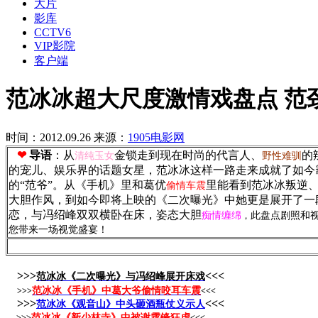
大片
影库
CCTV6
VIP影院
客户端
范冰冰超大尺度激情戏盘点 范
时间：2012.09.26
来源：
1905电影网
❤
导语
：从
金锁走到现在时尚的代言人、
的
清纯玉女
野性难驯
的宠儿、娱乐界的话题女星，范冰冰这样一路走来成就了如今
的“范爷”。从《手机》里和葛优
里能看到范冰冰叛逆
偷情车震
大胆作风，到如今即将上映的《二次曝光》中她更是展开了一
恋，与冯绍峰双双横卧在床，姿态大胆
痴情缠绵
，
此
盘点剧照和
您带来一场视觉盛宴！
>>>
<<<
范冰冰《二次曝光》与冯绍峰展开床戏
范冰冰《手机》中葛大爷偷情咬耳车震
>>>
<<<
>>>
<<<
范冰冰《观音山》中头砸酒瓶仗义示人
范冰冰《新少林寺》中被谢霆锋狂虐
>>>
<<<