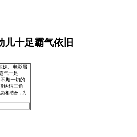
劲儿十足霸气依旧
辣妹、电影届
霸气十足
、不顾一切的
段纠结三角
视频
相结合，为