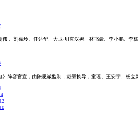
赛
梁朝伟 、刘嘉玲、任达华、大卫·贝克汉姆、林书豪、李小鹏、李栋
主
电》阵容官宣，由陈思诚监制，戴墨执导，童瑶、王安宇、杨立新
4
24
12
10