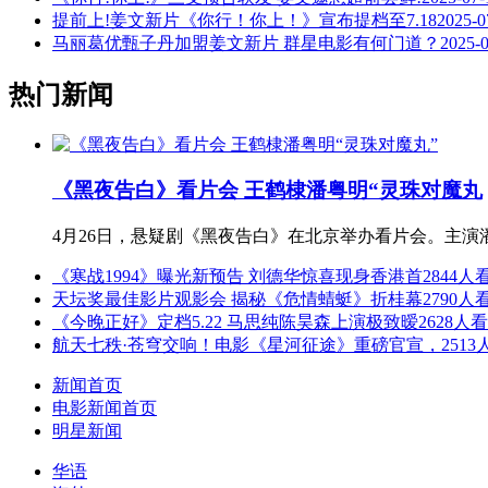
提前上!姜文新片《你行！你上！》宣布提档至7.18
2025-0
马丽葛优甄子丹加盟姜文新片 群星电影有何门道？
2025-
热门新闻
《黑夜告白》看片会 王鹤棣潘粤明“灵珠对魔丸
4月26日，悬疑剧《黑夜告白》在北京举办看片会。主
《寒战1994》曝光新预告 刘德华惊喜现身香港首
2844人
天坛奖最佳影片观影会 揭秘《危情蜻蜓》折桂幕
2790人
《今晚正好》定档5.22 马思纯陈昊森上演极致暧
2628人
航天七秩·苍穹交响！电影《星河征途》重磅官宣，
251
新闻首页
电影新闻首页
明星新闻
华语