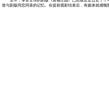
至今，享誉全球的剧版《唐顿庄园》已陪观众走过近十个
曾与剧版同悲同喜的记忆。在提前观影结束后，有媒体就感慨熟