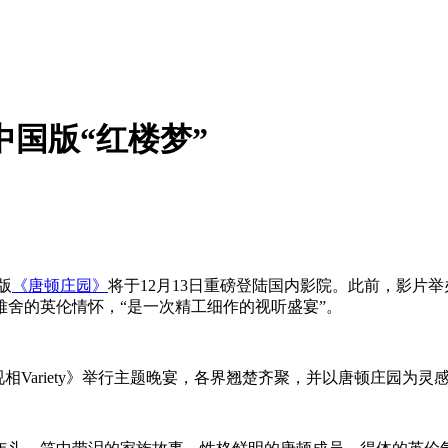
中国版“红楼梦”
版
《唐顿庄园》
将于12月13日重磅登陆国内影院。此前，影片
舍的英伦情怀，“是一次精工细作的视听盛宴”。
《视相Variety》举行主题晚宴，各界翘楚齐聚，并以唐顿庄园