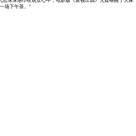
气息深深烙印在观众心中，电影版《唐顿庄园》无疑唤醒了大家
一场下午茶。”