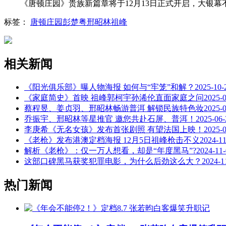
《唐顿庄园》贵族新篇章将于12月13日正式开启，大银幕
标签：
唐顿庄园
彭楚粤
邢昭林
祖峰
相关新闻
《阳光俱乐部》曝人物海报 如何与“牢笼”和解？
2025-10-
《家庭简史》首映 祖峰郭柯宇孙浠伦直面家庭之问
2025-
蔡程昱、姜贞羽、邢昭林畅游普洱 解锁民族特色妆
2025-
乔振宇、邢昭林等星推官 邀您共赴石屏、普洱！
2025-06-
李庚希《无名女孩》发布首张剧照 有望法国上映！
2025-
《老枪》发布港澳定档海报 12月5日祖峰枪击不义
2024-11
解析《老枪》：仅一万人想看，却是“年度黑马”?
2024-11
这部口碑黑马获奖犯罪电影，为什么后劲这么大？
2024-1
热门新闻