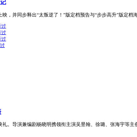
职记
映，并同步释出“太叛逆了！”版定档预告与“步步高升”版定档海报。
看过
看过
看过
看过
摄
首映礼。导演兼编剧杨晓明携领衔主演吴昱翰、徐璐、张海宇等主