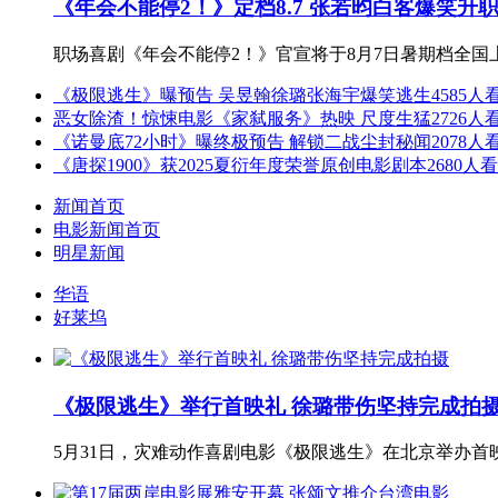
《年会不能停2！》定档8.7 张若昀白客爆笑升
职场喜剧《年会不能停2！》官宣将于8月7日暑期档全国上
《极限逃生》曝预告 吴昱翰徐璐张海宇爆笑逃生
4585人
恶女除渣！惊悚电影《家弑服务》热映 尺度生猛
2726人
《诺曼底72小时》曝终极预告 解锁二战尘封秘闻
2078人
《唐探1900》获2025夏衍年度荣誉原创电影剧本
2680人
新闻首页
电影新闻首页
明星新闻
华语
好莱坞
《极限逃生》举行首映礼 徐璐带伤坚持完成拍
5月31日，灾难动作喜剧电影《极限逃生》在北京举办