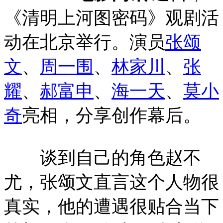
《清明上河图密码》观剧活
动在北京举行。演员
张颂
文
、
周一围
、
林家川
、
张
耀
、
郝富申
、
海一天
、
莫小
奇
亮相，分享创作幕后。
谈到自己的角色赵不
尤，张颂文直言这个人物很
真实，他的遭遇很贴合当下