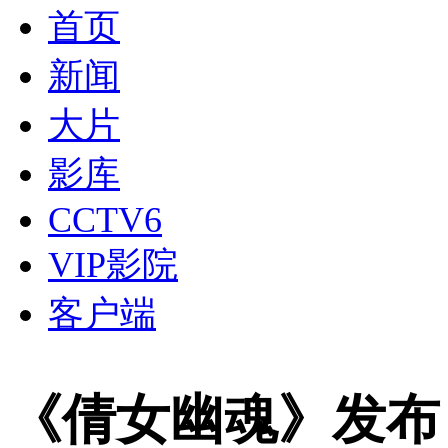
首页
新闻
大片
影库
CCTV6
VIP影院
客户端
《倩女幽魂》发布