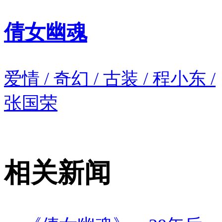
倩女幽魂
爱情 / 奇幻 / 古装 / 程小东 /
张国荣
相关新闻