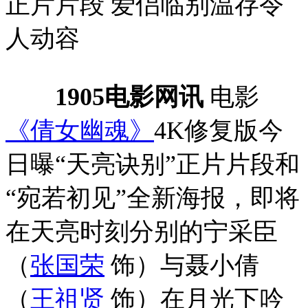
正片片段 爱侣临别温存令
人动容
1905电影网讯
电影
《倩女幽魂》
4K修复版今
日曝“天亮诀别”正片片段和
“宛若初见”全新海报，即将
在天亮时刻分别的宁采臣
（
张国荣
饰）与聂小倩
（
王祖贤
饰）在月光下吟