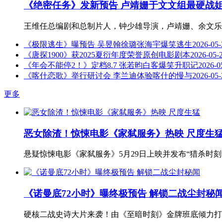
《绝密任务》发新预告 卢靖姗于文文组最硬战
王维任总编剧和总制片人，钟少雄导演，卢靖姗、余文乐
《极限逃生》曝预告 吴昱翰徐璐张海宇爆笑逃生
2026-05-
《唐探1900》获2025夏衍年度荣誉原创电影剧本
2026-05-
《年会不能停2！》定档8.7 张若昀白客爆笑升职记
2026-0
《喀什恋歌》举行研讨会 李兰迪体验喀什的慢与
2026-05-
更多
恶女除渣！惊悚电影《家弑服务》热映 尺度生
悬疑惊悚电影《家弑服务》5月29日上映并发布“猎杀时
《诺曼底72小时》曝终极预告 解锁二战尘封秘
硬核二战史诗大片来袭！由《至暗时刻》金牌班底倾力打造的