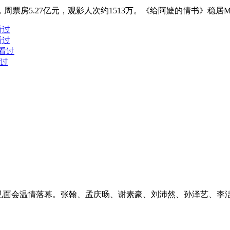
周票房5.27亿元，观影人次约1513万。《给阿嬷的情书》稳居
看过
看过
人看过
看过
夏见面会温情落幕。张翰、孟庆旸、谢素豪、刘沛然、孙泽艺、李洁