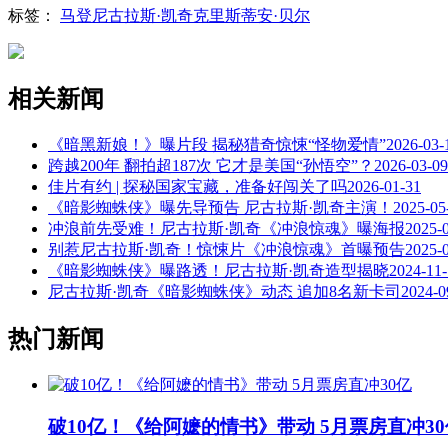
标签：
马登
尼古拉斯·凯奇
克里斯蒂安·贝尔
相关新闻
《暗黑新娘！》曝片段 揭秘猎奇惊悚“怪物爱情”
2026-03-
跨越200年 翻拍超187次 它才是美国“孙悟空”？
2026-03-09
佳片有约 | 探秘国家宝藏，准备好闯关了吗
2026-01-31
《暗影蜘蛛侠》曝先导预告 尼古拉斯·凯奇主演！
2025-05
冲浪前先受难！尼古拉斯·凯奇《冲浪惊魂》曝海报
2025-
别惹尼古拉斯·凯奇！惊悚片《冲浪惊魂》首曝预告
2025-
《暗影蜘蛛侠》曝路透！尼古拉斯·凯奇造型揭晓
2024-11
尼古拉斯·凯奇《暗影蜘蛛侠》动态 追加8名新卡司
2024-0
热门新闻
破10亿！《给阿嬷的情书》带动 5月票房直冲30