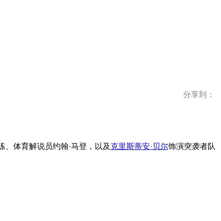
分享到：
练、体育解说员约翰·马登，以及
克里斯蒂安·贝尔
饰演突袭者队