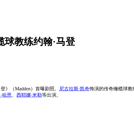
榄球教练约翰·马登
》（Madden）首曝剧照。
尼古拉斯·凯奇
饰演的传奇橄榄球教
·哈恩
、
西耶娜·米勒
等出演。