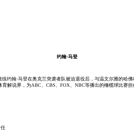
约翰·马登
教练约翰·马登在奥克兰突袭者队被迫退役后，与温文尔雅的哈佛
育解说界，为ABC、CBS、FOX、NBC等播出的橄榄球比赛
责任