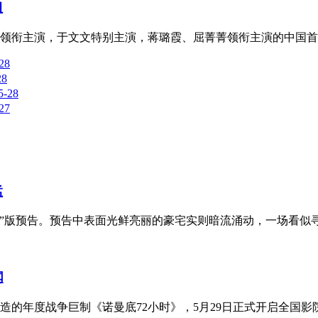
姐
领衔主演，于文文特别主演，蒋璐霞、屈菁菁领衔主演的中国首部
28
28
5-28
27
猛
刻”版预告。预告中表面光鲜亮丽的豪宅实则暗流涌动，一场看似寻
闻
年度战争巨制《诺曼底72小时》，5月29日正式开启全国影院预