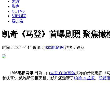
大片
影库
CCTV6
VIP影院
客户端
凯奇《马登》首曝剧照 聚焦橄
时间：2025.05.15
来源：
1905电影网
作者：迪莫
1905电影网讯
日前，由
大卫·O·拉塞尔
执导的传记电影《马登
老板阿尔·戴维斯同框亮相。影片还邀请了
约翰·木兰尼
、
凯瑟琳