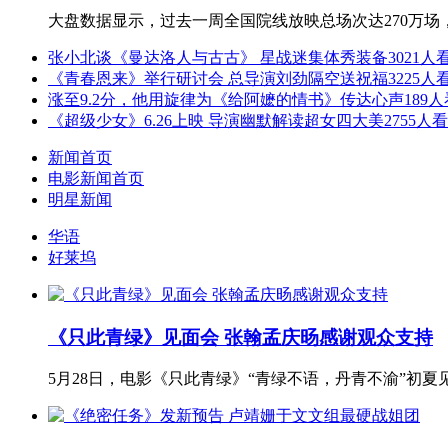
大盘数据显示，过去一周全国院线放映总场次达270万场，
张小北谈《曼达洛人与古古》 星战迷集体秀装备
3021人
《青春恩来》举行研讨会 总导演刘劲隔空送祝福
3225人
涨至9.2分，他用旋律为《给阿嬷的情书》传达心声
189
《超级少女》6.26上映 导演幽默解读超女四大美
2755人
新闻首页
电影新闻首页
明星新闻
华语
好莱坞
《只此青绿》见面会 张翰孟庆旸感谢观众支持
5月28日，电影《只此青绿》“青绿不语，丹青不渝”初