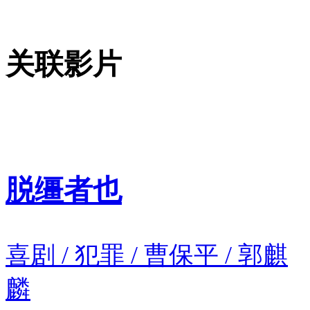
关联影片
脱缰者也
喜剧 / 犯罪 / 曹保平 / 郭麒
麟