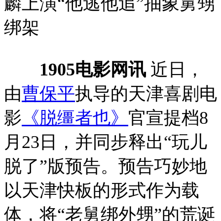
麟上演“他逃他追”抽象舅甥
绑架
1905电影网讯
近日，
由
曹保平
执导的天津喜剧电
影
《脱缰者也》
官宣提档8
月23日，并同步释出“玩儿
脱了”版预告。预告巧妙地
以天津快板的形式作为载
体，将“老舅绑外甥”的荒诞