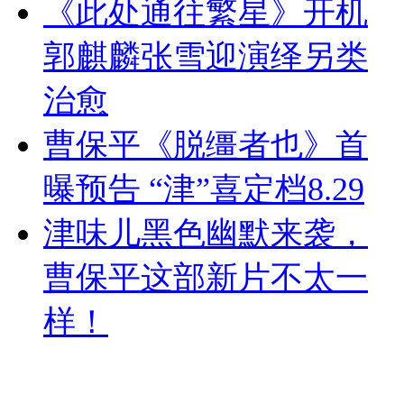
《此处通往繁星》开机
郭麒麟张雪迎演绎另类
治愈
曹保平《脱缰者也》首
曝预告 “津”喜定档8.29
津味儿黑色幽默来袭，
曹保平这部新片不太一
样！