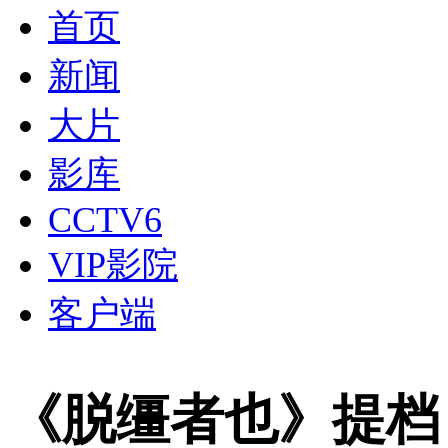
首页
新闻
大片
影库
CCTV6
VIP影院
客户端
《脱缰者也》提档