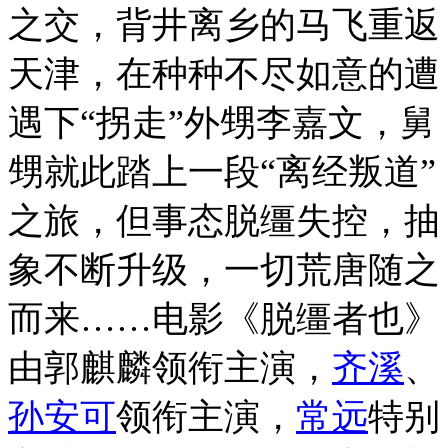
之交，背井离乡的马飞重返
天津，在种种不尽如意的遭
遇下“拐走”外甥李嘉文，舅
甥就此踏上一段“离经叛道”
之旅，但事态脱缰失控，抽
象不断升级，一切荒唐随之
而来……电影《脱缰者也》
由郭麒麟领衔主演，
齐溪
、
孙安可
领衔主演，
常远
特别