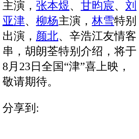
主演，
张本煜
、
甘昀宸
、
刘
亚津
、
柳杨
主演，
林雪
特别
出演，
颜北
、辛浩江友情客
串，胡朗荃特别介绍，将于
8月23日全国“津”喜上映，
敬请期待。
分享到: