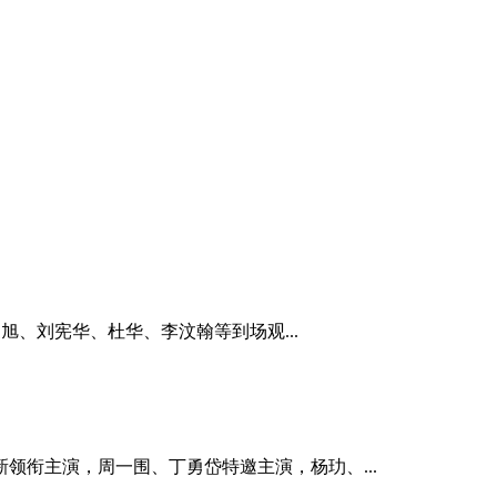
旭、刘宪华、杜华、李汶翰等到场观...
领衔主演，周一围、丁勇岱特邀主演，杨玏、...