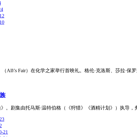
4
24
12
10
（All\'s Fair）在化学之家举行首映礼。格伦·克洛斯、莎拉·保
族
迪》。剧集由托马斯·温特伯格（《狩猎》《酒精计划》）执导，弗雷
23
2
0-21