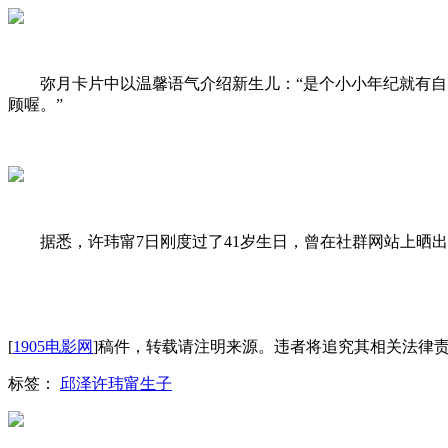
弥月卡片中以温馨语气介绍新生儿：“是个小小年纪就有
顾喔。”
据悉，许玮甯7日刚度过了41岁生日，曾在社群网站上晒
[
1905电影网
]稿件，转载请注明来源。违者将追究其相关法律
标签：
邱泽
许玮甯
生子