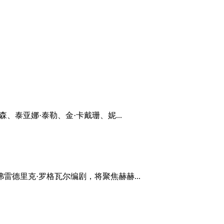
罗森、泰亚娜·泰勒、金·卡戴珊、妮...
德里克·罗格瓦尔编剧，将聚焦赫赫...