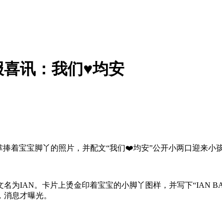
喜讯：我们♥均安
手掌捧着宝宝脚丫的照片，并配文“我们❤️均安”公开小两口迎来
名为IAN。卡片上烫金印着宝宝的小脚丫图样，并写下“IAN BA
，消息才曝光。