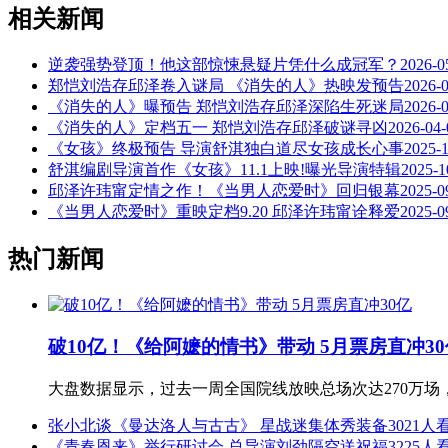
相关新闻
逆袭强势登顶！他这部惊悚悬疑片凭什么成冠军？
2026-0
郑恺刘浩存邱泽卷入谜局 《消失的人》热映发预告
2026-
《消失的人》曝预告 郑恺刘浩存邱泽深陷生死迷局
2026-
《消失的人》定档五一 郑恺刘浩存邱泽破谜寻凶
2026-04-
《女孩》终极预告 导演舒淇独白道尽女孩成长心事
2025-
舒淇编剧导演首作《女孩》11.1上映!曝光导演特辑
2025-1
邱泽许玮甯定情之作！《当男人恋爱时》回归银幕
2025-0
《当男人恋爱时》重映定档9.20 邱泽许玮甯诠释爱
2025-0
热门新闻
破10亿！《给阿嬷的情书》带动 5月票房直冲30
大盘数据显示，过去一周全国院线放映总场次达270万场，
张小北谈《曼达洛人与古古》 星战迷集体秀装备
3021人
《青春恩来》举行研讨会 总导演刘劲隔空送祝福
3225人