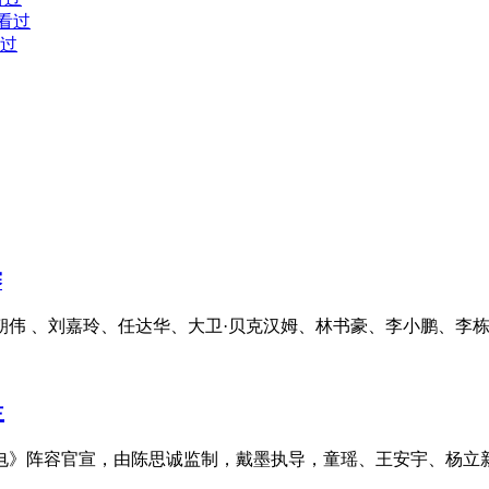
人看过
看过
赛
梁朝伟 、刘嘉玲、任达华、大卫·贝克汉姆、林书豪、李小鹏、李栋
主
电》阵容官宣，由陈思诚监制，戴墨执导，童瑶、王安宇、杨立新