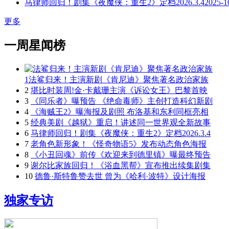
马律师回归！剧集《夜魔侠：重生2》定档2026.3.4
2025-1
更多
一周星闻榜
1
法鲨归来！主演新剧《肯尼迪》聚焦著名政治家族
2
堪比时装周!金·卡戴珊主演《诉讼女王》巴黎首映
3
《同乐者》曝预告 《绝命毒师》主创打造科幻新剧
4
《海贼王2》曝海报及剧照 布洛基和东利同框亮相
5
经典美剧《越狱》重启！讲述同一世界观全新故事
6
马律师回归！剧集《夜魔侠：重生2》定档2026.3.4
7
老角色新形象！《怪奇物语5》发布动态角色海报
8
《小丑回魂》前传《欢迎来到德里镇》曝最终预告
9
谢尔比家族回归！《浴血黑帮》宣布推出续集剧集
10
德鲁·斯特鲁赞去世 曾为《哈利·波特》设计海报
独家专访