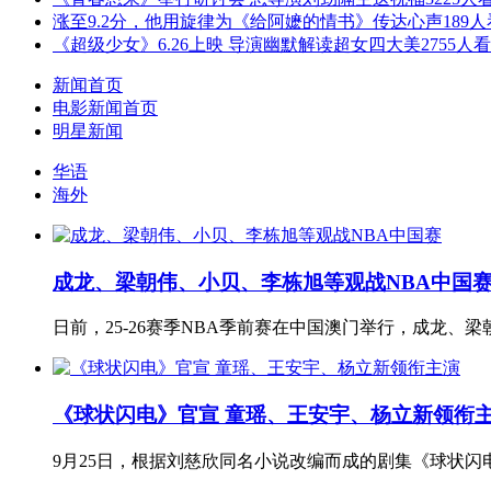
涨至9.2分，他用旋律为《给阿嬷的情书》传达心声
189
《超级少女》6.26上映 导演幽默解读超女四大美
2755人
新闻首页
电影新闻首页
明星新闻
华语
海外
成龙、梁朝伟、小贝、李栋旭等观战NBA中国
日前，25-26赛季NBA季前赛在中国澳门举行，成龙、
《球状闪电》官宣 童瑶、王安宇、杨立新领衔
9月25日，根据刘慈欣同名小说改编而成的剧集《球状闪