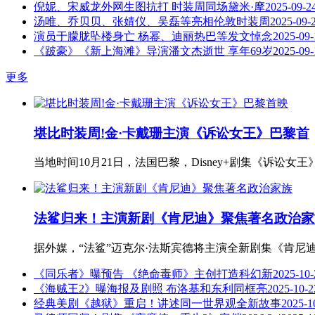
倪妮、宋威龙外网生图抗打 时装周同场黛米·摩
2025-09-2
汤唯、乔贝贝、张婧仪、吴磊等亮相伦敦时装周
2025-09-
演员于朦胧坠楼身亡 杨幂、迪丽热巴等发文悼念
2025-09-
《跛豪》《新上海滩》导演潘文杰逝世 享年69岁
2025-09-
更多
堪比时装周!金·卡戴珊主演《诉讼女王》巴黎首
当地时间10月21日，法国巴黎，Disney+剧集《诉讼女王》
法鲨归来！主演新剧《肯尼迪》聚焦著名政治家
据外媒，“法鲨”迈克尔·法斯宾德将主演全新剧集《肯尼
《同乐者》曝预告 《绝命毒师》主创打造科幻新
2025-10-
《海贼王2》曝海报及剧照 布洛基和东利同框亮
2025-10-2
经典美剧《越狱》重启！讲述同一世界观全新故事
2025-1