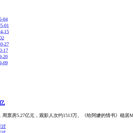
5-04
05-01
04-15
02
10-27
0-17
9-20
9-09
亿
周票房5.27亿元，观影人次约1513万。《给阿嬷的情书》稳居
看过
看过