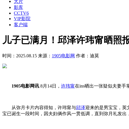
大片
影库
CCTV6
VIP影院
客户端
儿子已满月！邱泽许玮甯晒照报
时间：2025.08.15
来源：
1905电影网
作者：迪莫
1905电影网讯
8月14日，
许玮甯
在ins晒出一张疑似夫妻
从弥月卡片内容得知，许玮甯与
邱泽
迎来的是男宝宝，英文
宝已诞生一段时间，因夫妇俩作风一贯低调，直到弥月礼发出