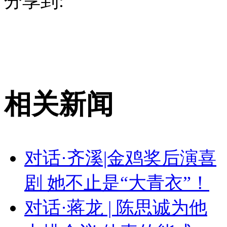
分享到:
相关新闻
对话·齐溪|金鸡奖后演喜
剧 她不止是“大青衣”！
对话·蒋龙 | 陈思诚为他