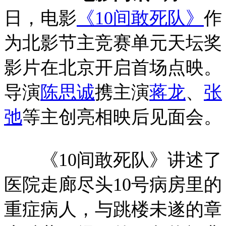
日，电影
《10间敢死队》
作
为北影节主竞赛单元天坛奖
影片在北京开启首场点映。
导演
陈思诚
携主演
蒋龙
、
张
弛
等主创亮相映后见面会。
《10间敢死队》讲述了
医院走廊尽头10号病房里的
重症病人，与跳楼未遂的章