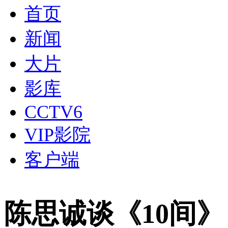
首页
新闻
大片
影库
CCTV6
VIP影院
客户端
陈思诚谈《10间》