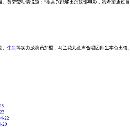
相。黄梦莹动情说道：“很高兴能够出演这部电影，我希望通过
莹、
牛犇
等实力派演员加盟，马兰花儿童声合唱团师生本色出镜
25
-23
04-22
4-20