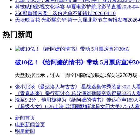
北影节论坛：聚焦电影+文旅与IP衍生产业开发
2026-04-1
科技赋能影视文化盛宴 华夏电影护航北影节直播
2026-04-
260部重磅来袭！这份片单不能错过
2026-04-10
天坛映百花 光影耀京华:第十六届北影节主海报发布
2026-
热门新闻
破10亿！《给阿嬷的情书》带动 5月票房直冲30
大盘数据显示，过去一周全国院线放映总场次达270万场，
张小北谈《曼达洛人与古古》 星战迷集体秀装备
3021人
《青春恩来》举行研讨会 总导演刘劲隔空送祝福
3225人
涨至9.2分，他用旋律为《给阿嬷的情书》传达心声
189
《超级少女》6.26上映 导演幽默解读超女四大美
2755人
新闻首页
电影新闻首页
明星新闻