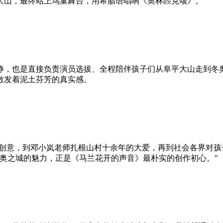
大山，最终站上鸟巢舞台，用希腊语唱响《奥林匹克颂》。
静，也是直接负责演员选拔、全程陪伴孩子们从阜平大山走到冬奥
散发着泥土芬芳的真实感。
创意，到邓小岚老师扎根山村十余年的大爱，再到社会各界对孩子
奥之城的魅力，正是《马兰花开的声音》最朴实的创作初心。”