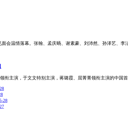
夏见面会温情落幕。张翰、孟庆旸、谢素豪、刘沛然、孙泽艺、李洁
姐
领衔主演，于文文特别主演，蒋璐霞、屈菁菁领衔主演的中国首部
28
28
5-28
27