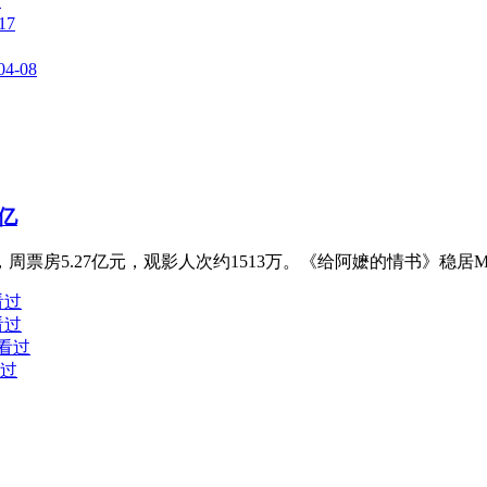
7
17
04-08
亿
周票房5.27亿元，观影人次约1513万。《给阿嬷的情书》稳居
看过
看过
人看过
看过