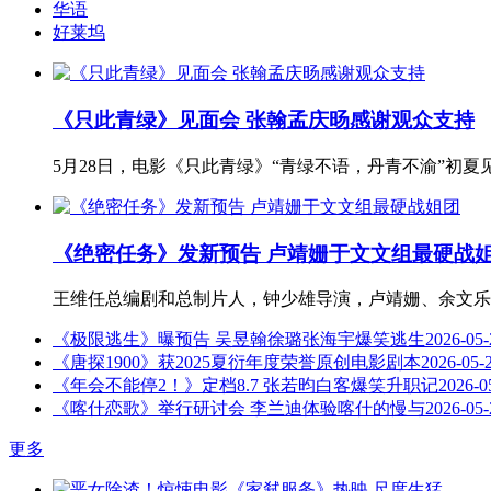
华语
好莱坞
《只此青绿》见面会 张翰孟庆旸感谢观众支持
5月28日，电影《只此青绿》“青绿不语，丹青不渝”初
《绝密任务》发新预告 卢靖姗于文文组最硬战
王维任总编剧和总制片人，钟少雄导演，卢靖姗、余文乐
《极限逃生》曝预告 吴昱翰徐璐张海宇爆笑逃生
2026-05-
《唐探1900》获2025夏衍年度荣誉原创电影剧本
2026-05-
《年会不能停2！》定档8.7 张若昀白客爆笑升职记
2026-0
《喀什恋歌》举行研讨会 李兰迪体验喀什的慢与
2026-05-
更多