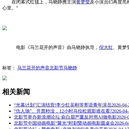
在闭幕式红毯上，马晓静携主演
黄梦莹
及
小演员们再度亮
心里。”
电影《马兰花开的声音》由马晓静执导，
倪大红
、黄梦
标签：
马兰花开的声音
北影节
马晓静
相关新闻
“光幕计划”汇演结营!李少红吴刚等寄语青年演员
2026-04-
“仇人场”、开票秒没，12小时马拉松观影谁在看?
2026-04
北影节举办新浪潮论坛 俞白眉严重反对用AI做电影
2026-
北影节中国动画电影“聚光”时刻暨动画电影圆桌会
2026-0