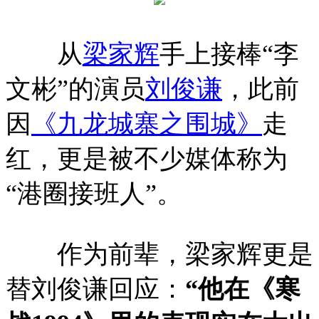
从
梁家辉
手上接棒“李
文彬”的演员
刘俊谦
，此前
因
《九龙城寨之围城》
走
红，更是被不少媒体称为
“港圈接班人”。
作为前辈，梁家辉更是
替刘俊谦回应：
“他在《寒