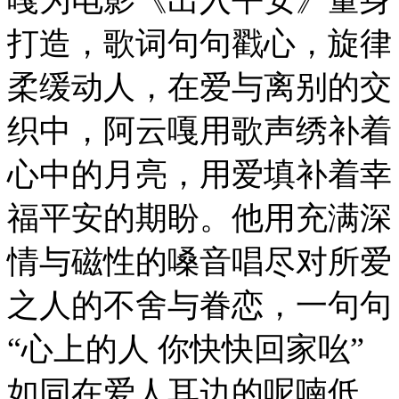
打造，歌词句句戳心，旋律
柔缓动人，在爱与离别的交
织中，阿云嘎用歌声绣补着
心中的月亮，用爱填补着幸
福平安的期盼。他用充满深
情与磁性的嗓音唱尽对所爱
之人的不舍与眷恋，一句句
“心上的人 你快快回家吆”
如同在爱人耳边的呢喃低