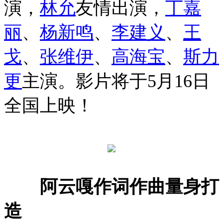
演，
林允
友情出演，
丁嘉
丽
、
杨新鸣
、
李建义
、
王
戈
、
张维伊
、
高海宝
、
斯力
更
主演。影片将于5月16日
全国上映！
阿云嘎作词作曲量身打
造