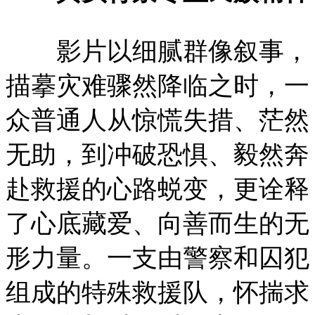
影片以细腻群像叙事，
描摹灾难骤然降临之时，一
众普通人从惊慌失措、茫然
无助，到冲破恐惧、毅然奔
赴救援的心路蜕变，更诠释
了心底藏爱、向善而生的无
形力量。一支由警察和囚犯
组成的特殊救援队，怀揣求