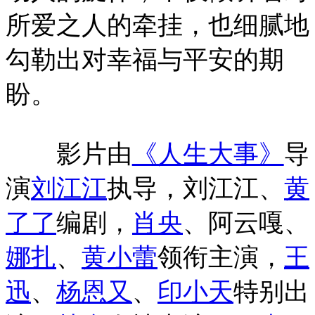
所爱之人的牵挂，也细腻地
勾勒出对幸福与平安的期
盼。
影片由
《人生大事》
导
演
刘江江
执导，刘江江、
黄
了了
编剧，
肖央
、阿云嘎、
娜扎
、
黄小蕾
领衔主演，
王
迅
、
杨恩又
、
印小天
特别出