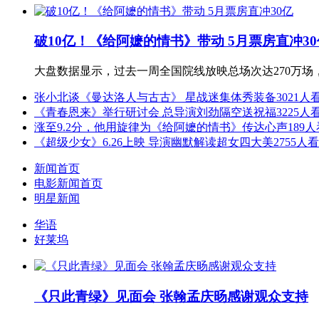
破10亿！《给阿嬷的情书》带动 5月票房直冲30
大盘数据显示，过去一周全国院线放映总场次达270万场，
张小北谈《曼达洛人与古古》 星战迷集体秀装备
3021人
《青春恩来》举行研讨会 总导演刘劲隔空送祝福
3225人
涨至9.2分，他用旋律为《给阿嬷的情书》传达心声
189
《超级少女》6.26上映 导演幽默解读超女四大美
2755人
新闻首页
电影新闻首页
明星新闻
华语
好莱坞
《只此青绿》见面会 张翰孟庆旸感谢观众支持