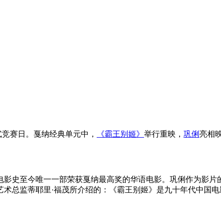
正式竞赛日。戛纳经典单元中，
《霸王别姬》
举行重映，
巩俐
亮相
是电影史至今唯一一部荣获戛纳最高奖的华语电影。巩俐作为影片
艺术总监蒂耶里·福茂所介绍的：《霸王别姬》是九十年代中国