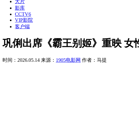
大片
影库
CCTV6
VIP影院
客户端
巩俐出席《霸王别姬》重映 女
时间：2026.05.14
来源：
1905电影网
作者：马提