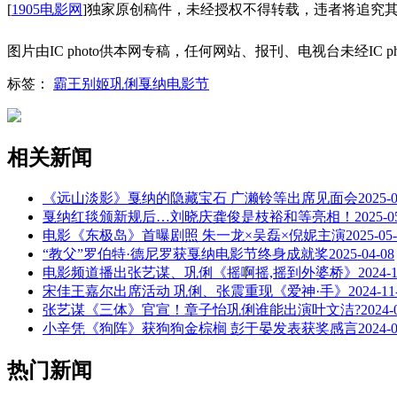
[
1905电影网
]独家原创稿件，未经授权不得转载，违者将追究
图片由IC photo供本网专稿，任何网站、报刊、电视台未经IC 
标签：
霸王别姬
巩俐
戛纳电影节
相关新闻
《远山淡影》戛纳的隐藏宝石 广濑铃等出席见面会
2025-
戛纳红毯颁新规后…刘晓庆龚俊是枝裕和等亮相！
2025-0
电影《东极岛》首曝剧照 朱一龙×吴磊×倪妮主演
2025-05
“教父”罗伯特·德尼罗获戛纳电影节终身成就奖
2025-04-08
电影频道播出张艺谋、巩俐《摇啊摇,摇到外婆桥》
2024-
宋佳王嘉尔出席活动 巩俐、张震重现《爱神·手》
2024-11
张艺谋《三体》官宣！章子怡巩俐谁能出演叶文洁?
2024-
小辛凭《狗阵》获狗狗金棕榈 彭于晏发表获奖感言
2024-
热门新闻