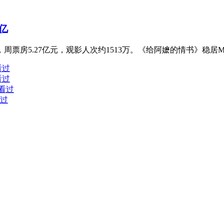
亿
周票房5.27亿元，观影人次约1513万。《给阿嬷的情书》稳居
看过
看过
人看过
看过