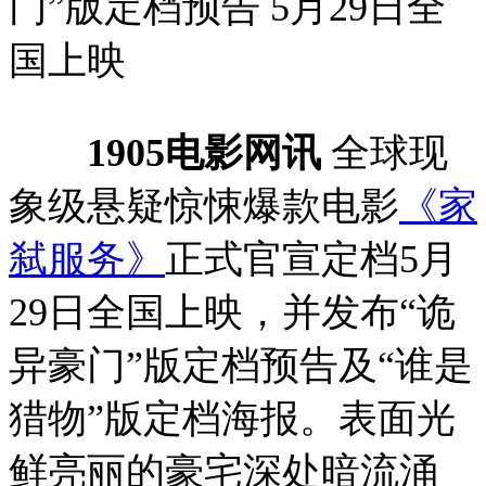
门”版定档预告 5月29日全
国上映
1905电影网讯
全球现
象级悬疑惊悚爆款电影
《家
弑服务》
正式官宣定档5月
29日全国上映，并发布“诡
异豪门”版定档预告及“谁是
猎物”版定档海报。表面光
鲜亮丽的豪宅深处暗流涌