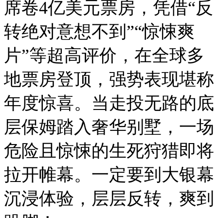
席卷4亿美元票房，凭借“反
转绝对意想不到”“惊悚爽
片”等超高评价，在全球多
地票房登顶，强势表现堪称
年度惊喜。当走投无路的底
层保姆踏入奢华别墅，一场
危险且惊悚的生死狩猎即将
拉开帷幕。一定要到大银幕
沉浸体验，层层反转，爽到