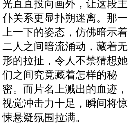
光直直投向画外，让这段主
仆关系更显扑朔迷离。那一
上一下的姿态，仿佛暗示着
二人之间暗流涌动，藏着无
形的拉扯，令人不禁猜想她
们之间究竟藏着怎样的秘
密。而片名上溅出的血迹，
视觉冲击力十足，瞬间将惊
悚悬疑氛围拉满。