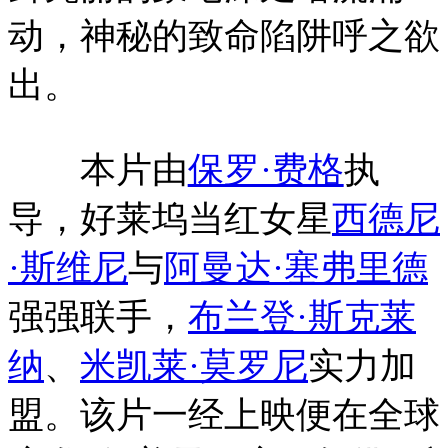
动，神秘的致命陷阱呼之欲
出。
本片由
保罗·费格
执
导，好莱坞当红女星
西德尼
·斯维尼
与
阿曼达·塞弗里德
强强联手，
布兰登·斯克莱
纳
、
米凯莱·莫罗尼
实力加
盟。该片一经上映便在全球