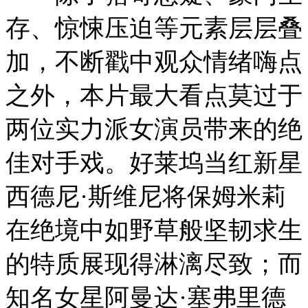
存、惊悚压迫等元素层层叠
加，不断戳中观众情绪嗨点
之外，本片最大看点莫过于
两位实力派女演员带来的绝
佳对手戏。好莱坞当红新星
西德尼·斯维尼将保姆米莉
在绝境中如野草般坚韧求生
的特质展现得淋漓尽致；而
知名女星阿曼达·塞弗里德