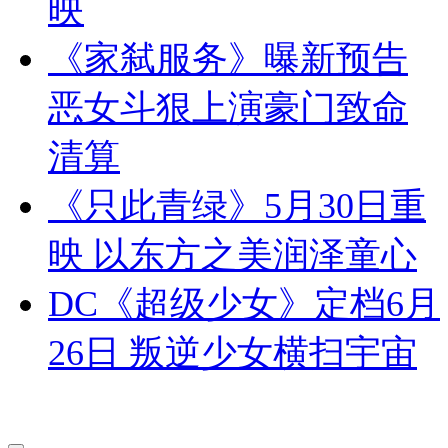
映
《家弑服务》曝新预告
恶女斗狠上演豪门致命
清算
《只此青绿》5月30日重
映 以东方之美润泽童心
DC《超级少女》定档6月
26日 叛逆少女横扫宇宙