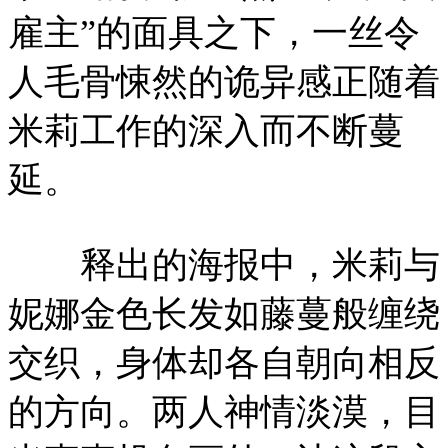
雇主”的面具之下，一丝令
人毛骨悚然的诡异感正随着
米莉工作的深入而不断蔓
延。
释出的海报中，米莉与
妮娜金色长发如藤蔓般缠绕
交织，身体却各自朝向相反
的方向。两人神情淡漠，目