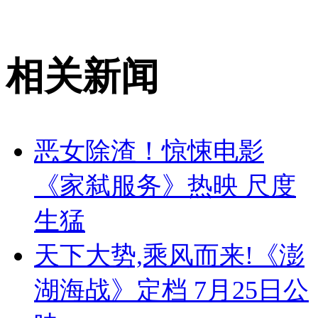
相关新闻
恶女除渣！惊悚电影
《家弑服务》热映 尺度
生猛
天下大势,乘风而来!《澎
湖海战》定档 7月25日公