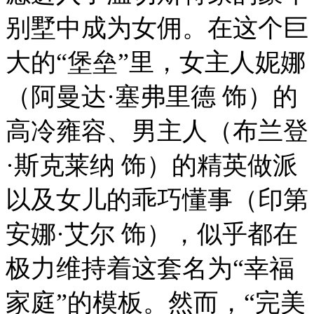
别墅中成为女佣。在这个巨
大的“堡垒”里，女主人妮娜
（阿曼达·塞弗里德 饰）的
高冷雍容、男主人（布兰登
·斯克莱纳 饰）的精英做派
以及女儿的乖巧懂事（印第
安娜·艾尔 饰），似乎都在
极力维持着这套名为“幸福
家庭”的模板。然而，“完美