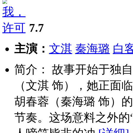
7.7
主演：
文淇
秦海璐
白
简介： 故事开始于独自
（文淇 饰），她正面
胡春蓉（秦海璐 饰）
节奏。这场意料之外的