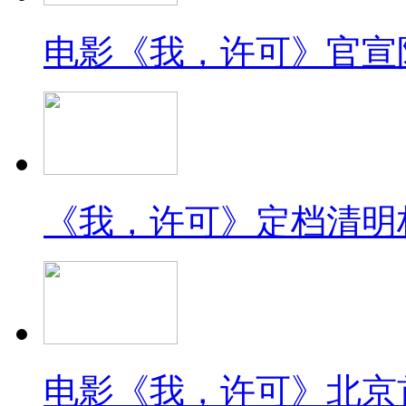
电影《我，许可》官宣
《我，许可》定档清明
电影《我，许可》北京