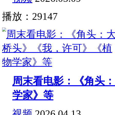
播放：29147
周末看电影：《角头：
学家》等
视频
2026.04.13