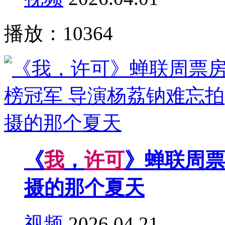
播放：10364
《
我
，
许
可
》蝉联周票
摄的那个夏天
视频
2026.04.21