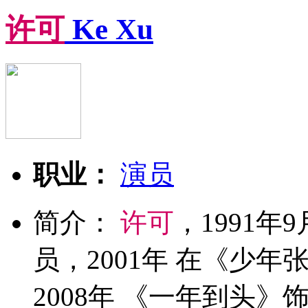
许
可
Ke Xu
职业：
演员
简介：
许
可
，1991
员，2001年 在《少
2008年 《一年到头》