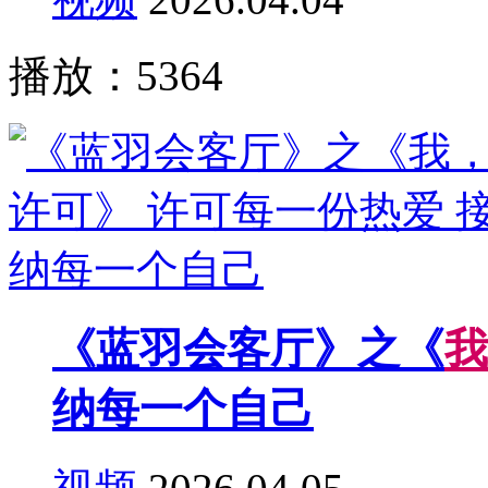
播放：5364
《蓝羽会客厅》之《
我
纳每一个自己