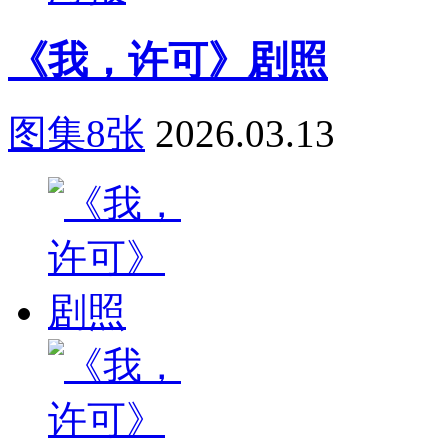
《我，许可》剧照
图集8张
2026.03.13