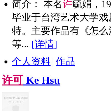
简介： 本名
许
毓娟，1
毕业于台湾艺术大学戏
特。主要作品有《怎么
等...
[详情]
个人资料
|
作品
许
可
Ke Hsu