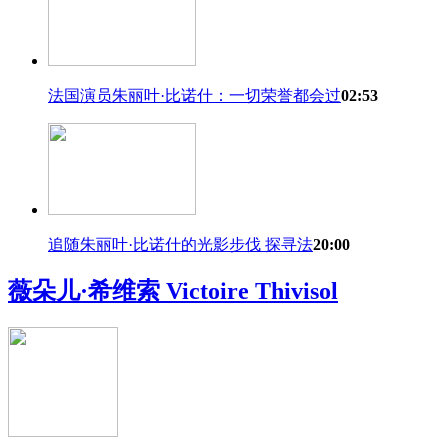
法国演员朱丽叶·比诺什：一切荣誉都会过
02:53
追随朱丽叶·比诺什的光影步伐 探寻法
20:00
薇朵儿·希维索
Victoire Thivisol