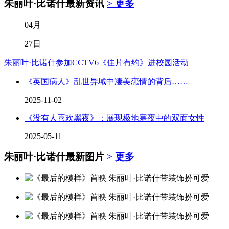
朱丽叶·比诺什
最新资讯
> 更多
04月
27日
朱丽叶·比诺什参加CCTV6《佳片有约》进校园活动
《英国病人》乱世异域中凄美恋情的背后……
2025-11-02
《没有人喜欢黑夜》：展现极地寒夜中的双面女性
2025-05-11
朱丽叶·比诺什
最新图片
> 更多