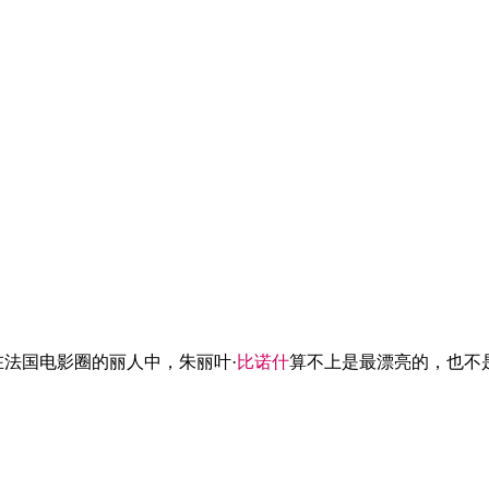
，在法国电影圈的丽人中，朱丽叶·
比
诺
什
算不上是最漂亮的，也不是