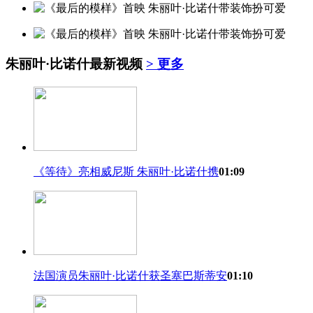
朱丽叶·比诺什
最新视频
> 更多
《等待》亮相威尼斯 朱丽叶·比诺什携
01:09
法国演员朱丽叶·比诺什获圣塞巴斯蒂安
01:10