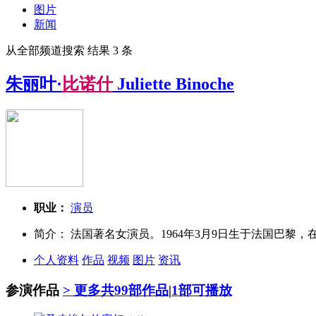
图片
新闻
从全部频道搜索 结果 3 条
朱丽叶·
比
诺
什
Juliette Binoche
职业：
演员
简介： 法国著名女演员。1964年3月9日生于法国巴黎
个人资料
作品
视频
图片
资讯
参演作品
> 更多
共99部作品
|
1部可播放