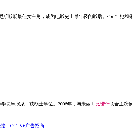
威尼斯影展最佳女主角，成为电影史上最年轻的影后。<br /> 她和
学院导演系，获硕士学位。2006年，与朱丽叶
比
诺
什
联合主演侯
链接
|
CCTV6广告招商