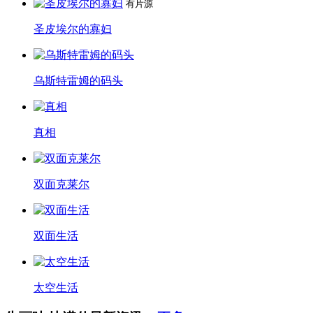
有片源
圣皮埃尔的寡妇
乌斯特雷姆的码头
真相
双面克莱尔
双面生活
太空生活