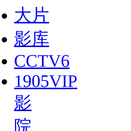
大片
影库
CCTV6
1905VIP
影
院