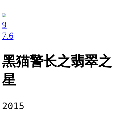
9
7
.6
黑猫警长之翡翠之
星
2015