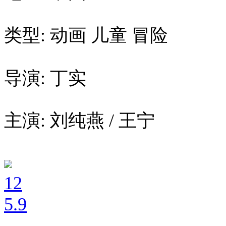
类型: 动画 儿童 冒险
导演: 丁实
主演: 刘纯燕 / 王宁
12
5
.9