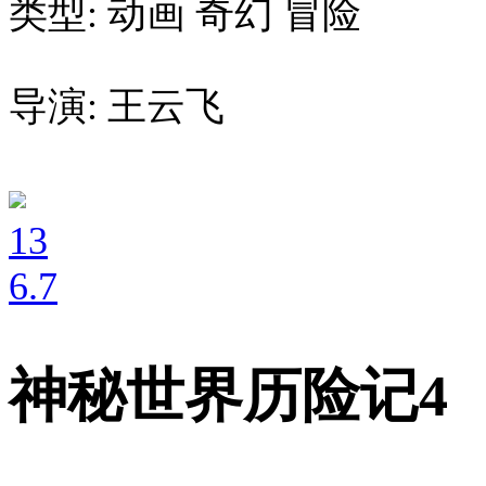
类型: 动画 奇幻 冒险
导演: 王云飞
13
6
.7
神秘世界历险记4