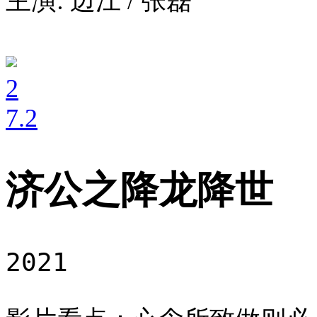
主演: 边江 / 张磊
2
7
.2
济公之降龙降世
2021