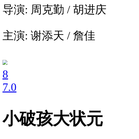
导演: 周克勤 / 胡进庆
主演: 谢添天 / 詹佳
8
7
.0
小破孩大状元