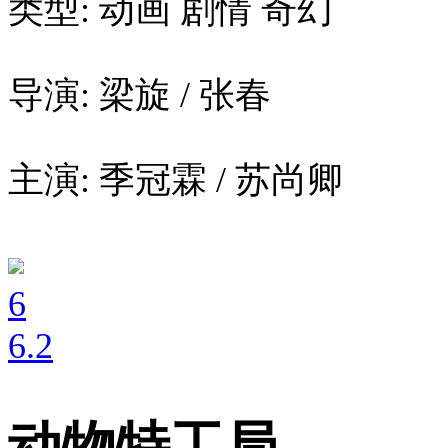
类型: 动画 剧情 奇幻
导演: 梁旋 / 张春
主演: 季冠霖 / 苏尚卿
6
6
.2
动物特工局