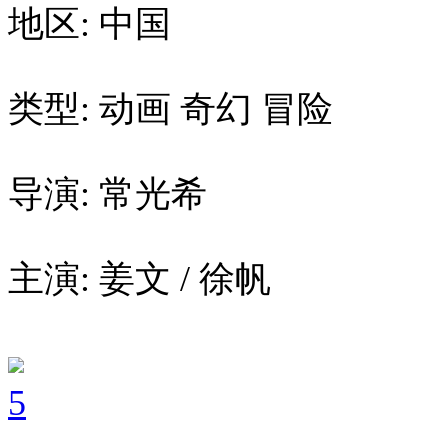
地区: 中国
类型: 动画 奇幻 冒险
导演: 常光希
主演: 姜文 / 徐帆
5