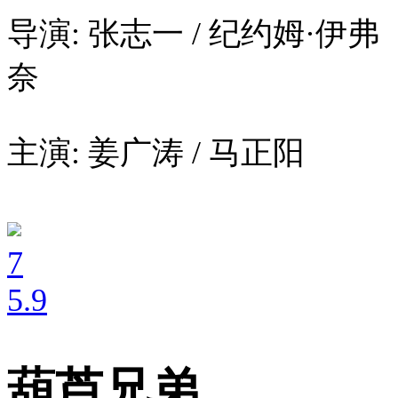
导演: 张志一 / 纪约姆·伊弗
奈
主演: 姜广涛 / 马正阳
7
5
.9
葫芦兄弟