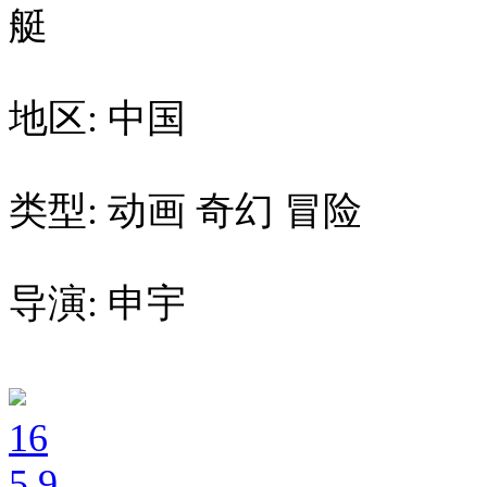
艇
地区: 中国
类型: 动画 奇幻 冒险
导演: 申宇
16
5
.9