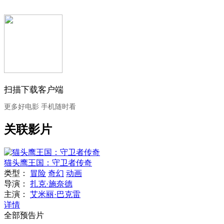
扫描下载客户端
更多好电影 手机随时看
关联影片
猫头鹰王国：守卫者传奇
类型：
冒险
奇幻
动画
导演：
扎克·施奈德
主演：
艾米丽·巴克雷
详情
全部预告片