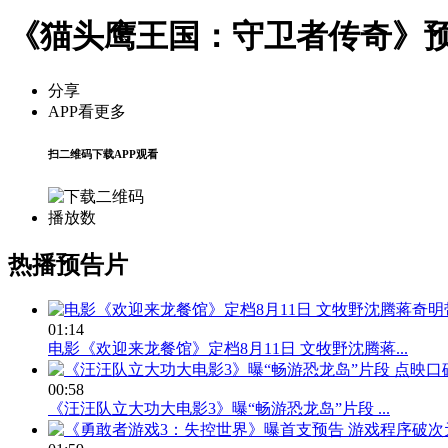
《猫头鹰王国：守卫者传奇》
分享
APP看更多
扫二维码下载APP观看
播放数
热播预告片
01:14
电影《欢迎来龙餐馆》定档8月11日 文牧野沈腾蒋...
00:58
《汪汪队立大功大电影3》曝“畅游恐龙岛”片段 ...