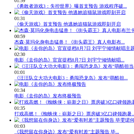
01:59
《勇敢者游戏3：失控世界》曝首支预告 游戏程序破...
01:31
《偷天游戏》首支预告 他逃她追猫鼠游戏即刻开启
00:59
杰森·莫玛化身电击猛兽！《街头霸王》真人电影布...
02:30
电影《去你的岛》官宣提档8月7日 刘宇宁倾情献唱...
01:01
《汪汪队立大功大电影3：勇闯恐龙岛》发布“萌酷担...
01:34
电影《去你的岛》发布终极预告
01:35
打戏高燃！《蜘蛛侠：崭新之日》票房破3亿口碑领跑暑..
01:03
《我想留在你身边》发布“爱有时差”主题预告 毕...