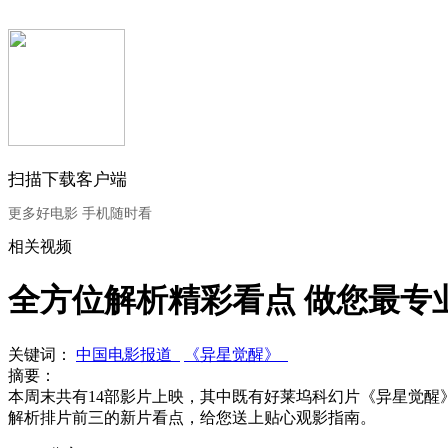
扫描下载客户端
更多好电影 手机随时看
相关视频
全方位解析精彩看点 做您最专
关键词：
中国电影报道
《异星觉醒》
摘要：
本周末共有14部影片上映，其中既有好莱坞科幻片《异星觉
解析排片前三的新片看点，给您送上贴心观影指南。