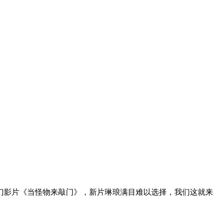
幻影片《当怪物来敲门》，新片琳琅满目难以选择，我们这就来