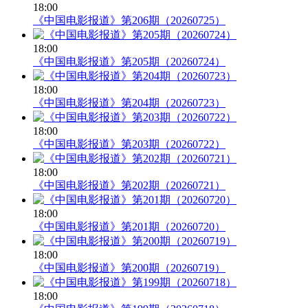
18:00
《中国电影报道》第206期（20260725）
18:00
《中国电影报道》第205期（20260724）
18:00
《中国电影报道》第204期（20260723）
18:00
《中国电影报道》第203期（20260722）
18:00
《中国电影报道》第202期（20260721）
18:00
《中国电影报道》第201期（20260720）
18:00
《中国电影报道》第200期（20260719）
18:00