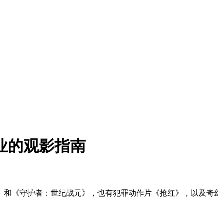
业的观影指南
醒》和《守护者：世纪战元》，也有犯罪动作片《抢红》，以及奇