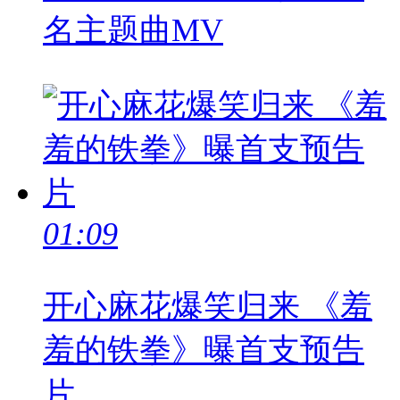
名主题曲MV
01:09
开心麻花爆笑归来 《羞
羞的铁拳》曝首支预告
片