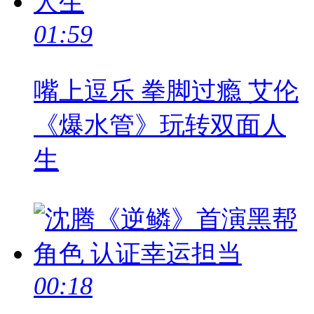
01:59
嘴上逗乐 拳脚过瘾 艾伦
《爆水管》玩转双面人
生
00:18