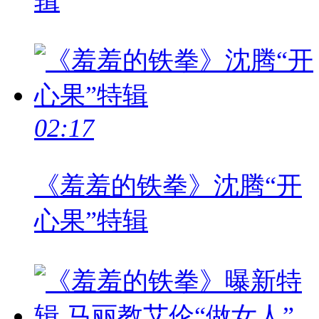
辑
02:17
《羞羞的铁拳》沈腾“开
心果”特辑