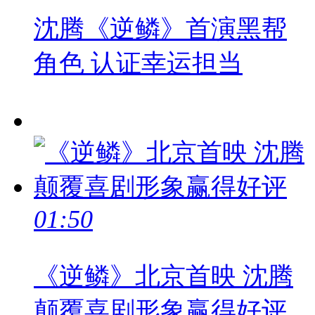
沈腾《逆鳞》首演黑帮
角色 认证幸运担当
01:50
《逆鳞》北京首映 沈腾
颠覆喜剧形象赢得好评