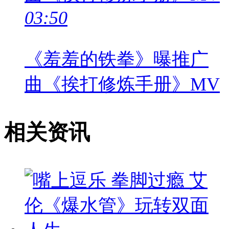
03:50
《羞羞的铁拳》曝推广
曲《挨打修炼手册》MV
相关资讯