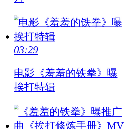
03:29
电影《羞羞的铁拳》曝
挨打特辑