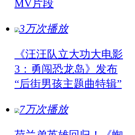
MV片段
3万次播放
《汪汪队立大功大电影
3：勇闯恐龙岛》发布
“后街男孩主题曲特辑”
7万次播放
荷兰弟英雄回归！《蜘