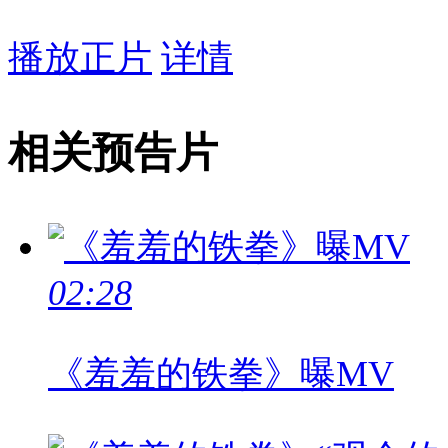
播放正片
详情
相关预告片
02:28
《羞羞的铁拳》曝MV