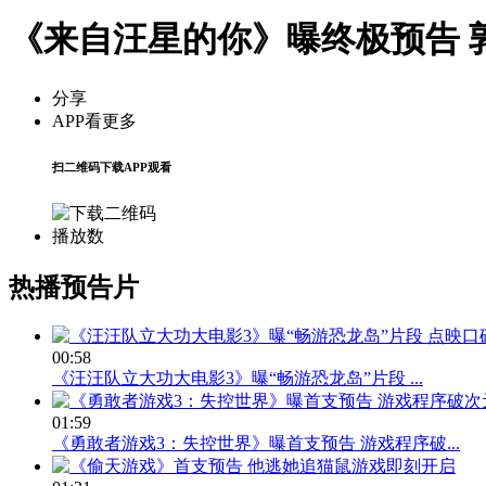
《来自汪星的你》曝终极预告 
分享
APP看更多
扫二维码下载APP观看
播放数
热播预告片
00:58
《汪汪队立大功大电影3》曝“畅游恐龙岛”片段 ...
01:59
《勇敢者游戏3：失控世界》曝首支预告 游戏程序破...