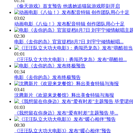
01:31
《偷天游戏》首支预告 他逃她追猫鼠游戏即刻开启
03:02
动画电影《八仙！》发布配音特辑 创作团队用心十足
02:30
电影《去你的岛》官宣提档8月7日 刘宇宁倾情献唱...
01:01
《汪汪队立大功大电影3：勇闯恐龙岛》发布“萌酷担...
01:34
电影《去你的岛》发布终极预告
03:41
沈腾新片《欢迎来龙餐馆》释出美食特辑与海报
01:03
《我想留在你身边》发布“爱有时差”主题预告 毕...
00:30
《汪汪队立大功大电影3》发布“暖心相伴”预告