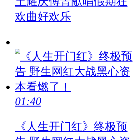
王耀庆傅菁献唱假期狂
欢曲好欢乐
01:40
《人生开门红》终极预