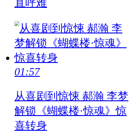
直呼难
01:57
从喜剧到惊悚 郝瀚 李梦
解锁《蝴蝶楼·惊魂》惊
喜转身