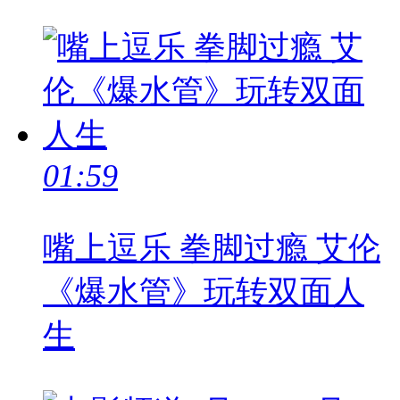
01:59
嘴上逗乐 拳脚过瘾 艾伦
《爆水管》玩转双面人
生