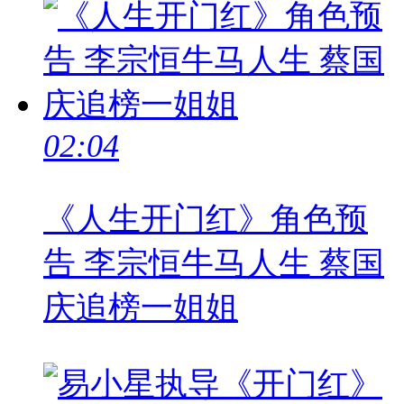
02:04
《人生开门红》角色预
告 李宗恒牛马人生 蔡国
庆追榜一姐姐