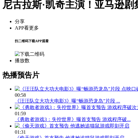
尼古拉斯·凯奇主演！亚马逊剧
分享
APP看更多
扫二维码下载APP观看
播放数
热播预告片
00:58
《汪汪队立大功大电影3》曝“畅游恐龙岛”片段 ...
01:59
《勇敢者游戏3：失控世界》曝首支预告 游戏程序破...
01:31
《偷天游戏》首支预告 他逃她追猫鼠游戏即刻开启