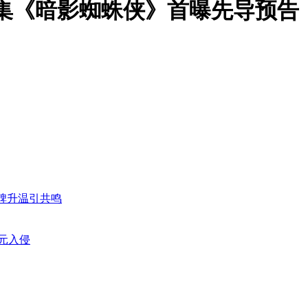
集《暗影蜘蛛侠》首曝先导预告