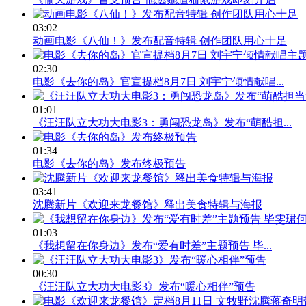
03:02
动画电影《八仙！》发布配音特辑 创作团队用心十足
02:30
电影《去你的岛》官宣提档8月7日 刘宇宁倾情献唱...
01:01
《汪汪队立大功大电影3：勇闯恐龙岛》发布“萌酷担...
01:34
电影《去你的岛》发布终极预告
03:41
沈腾新片《欢迎来龙餐馆》释出美食特辑与海报
01:03
《我想留在你身边》发布“爱有时差”主题预告 毕...
00:30
《汪汪队立大功大电影3》发布“暖心相伴”预告