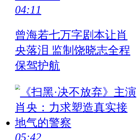
04:11
曾海若七万字剧本让肖
央落泪 监制饶晓志全程
保驾护航
05:42