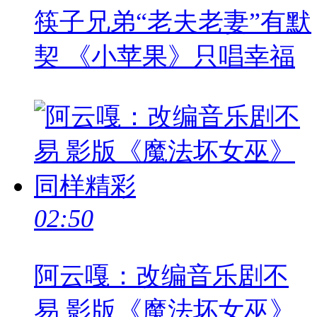
筷子兄弟“老夫老妻”有默
契 《小苹果》只唱幸福
02:50
阿云嘎：改编音乐剧不
易 影版《魔法坏女巫》