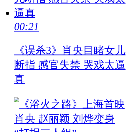
00:21
《误杀3》肖央目睹女儿
断指 感官失禁 哭戏太逼
真