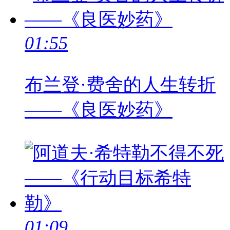
01:55
布兰登·费舍的人生转折
——《良医妙药》
01:09