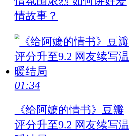
情氛围浓烈 如何讲好爱
情故事？
01:34
《给阿嬷的情书》豆瓣
评分升至9.2 网友续写温