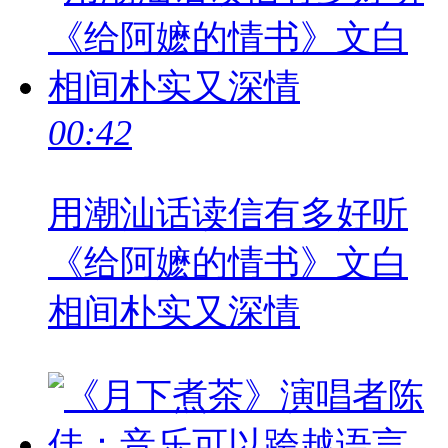
00:42
用潮汕话读信有多好听
《给阿嬷的情书》文白
相间朴实又深情