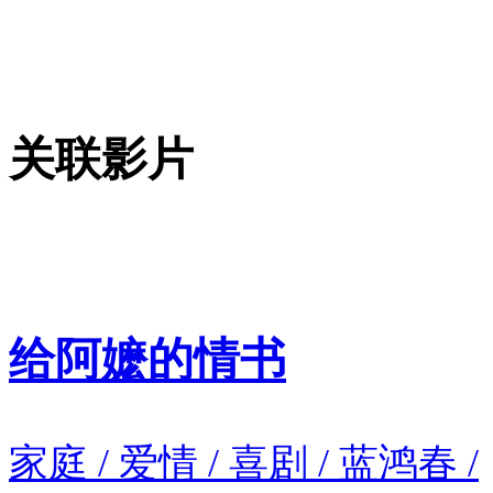
关联影片
给阿嬷的情书
家庭 / 爱情 / 喜剧 / 蓝鸿春 /