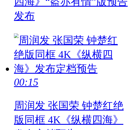
四海》“盗亦有情”版预告
发布
00:15
周润发 张国荣 钟楚红绝
版同框 4K《纵横四海》