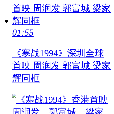
01:55
《寒战1994》深圳全球
首映 周润发 郭富城 梁家
辉同框