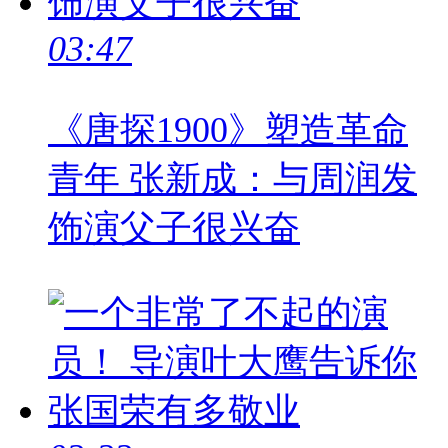
03:47
《唐探1900》塑造革命
青年 张新成：与周润发
饰演父子很兴奋