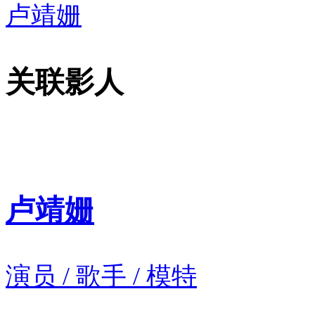
卢靖姗
关联影人
卢靖姗
演员 / 歌手 / 模特