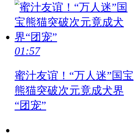
01:57
蜜汁友谊！“万人迷”国宝
熊猫突破次元竟成犬界
“团宠”