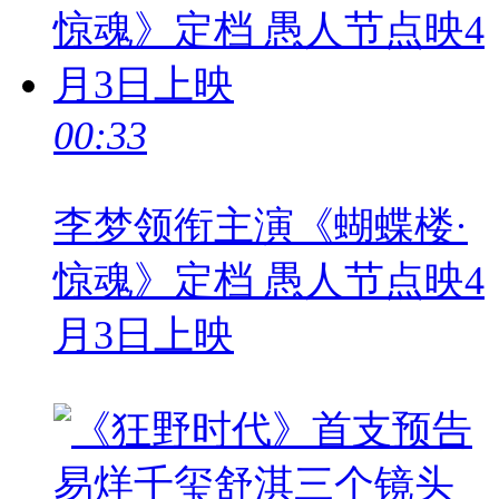
00:33
李梦领衔主演《蝴蝶楼·
惊魂》定档 愚人节点映4
月3日上映