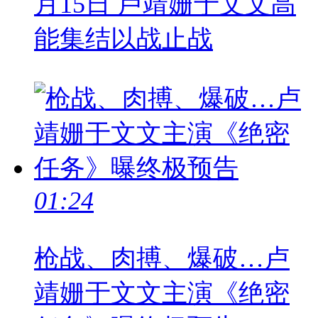
月15日 卢靖姗于文文高
能集结以战止战
01:24
枪战、肉搏、爆破…卢
靖姗于文文主演《绝密