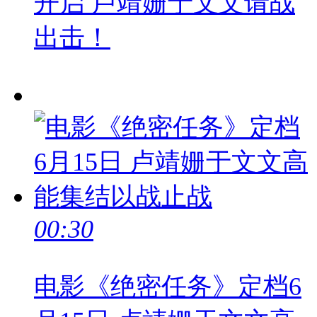
开启 卢靖姗于文文请战
出击！
00:30
电影《绝密任务》定档6