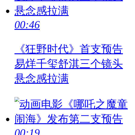
00:46
《狂野时代》首支预告
易烊千玺舒淇三个镜头
悬念感拉满
00:19