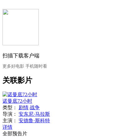
扫描下载客户端
更多好电影 手机随时看
关联影片
诺曼底72小时
类型：
剧情
战争
导演：
安东尼·马拉斯
主演：
安德鲁·斯科特
详情
全部预告片