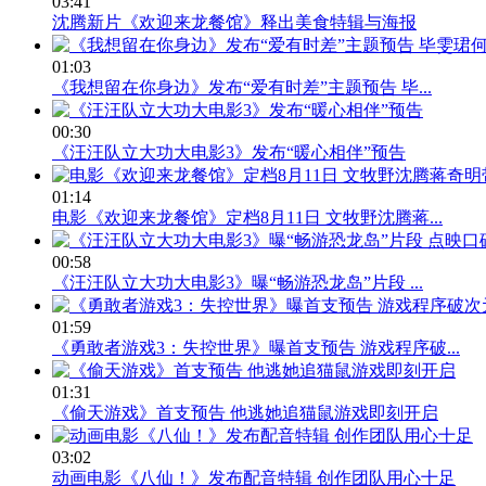
03:41
沈腾新片《欢迎来龙餐馆》释出美食特辑与海报
01:03
《我想留在你身边》发布“爱有时差”主题预告 毕...
00:30
《汪汪队立大功大电影3》发布“暖心相伴”预告
01:14
电影《欢迎来龙餐馆》定档8月11日 文牧野沈腾蒋...
00:58
《汪汪队立大功大电影3》曝“畅游恐龙岛”片段 ...
01:59
《勇敢者游戏3：失控世界》曝首支预告 游戏程序破...
01:31
《偷天游戏》首支预告 他逃她追猫鼠游戏即刻开启
03:02
动画电影《八仙！》发布配音特辑 创作团队用心十足