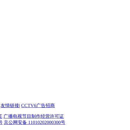
友情链接
|
CCTV6广告招商
证
广播电视节目制作经营许可证
号
京公网安备 11010202000300号