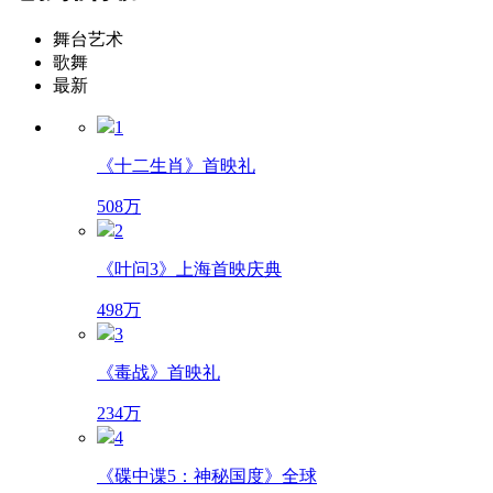
舞台艺术
歌舞
最新
1
《十二生肖》首映礼
508万
2
《叶问3》上海首映庆典
498万
3
《毒战》首映礼
234万
4
《碟中谍5：神秘国度》全球