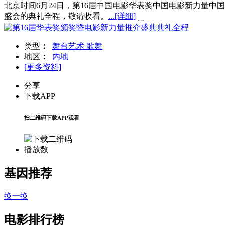
北京时间6月24日，第16届中国电影华表奖中国电影新力量中
盛会的典礼全程，敬请收看。
...
[详细]
…
类型
：
舞台艺术
歌舞
地区
：
内地
[更多资料]
分享
下载APP
扫二维码下载APP观看
播放数
基因推荐
换一换
电影排行榜