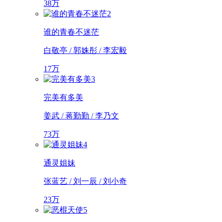
38万
2
谁的青春不迷茫
白敬亭 / 郭姝彤 / 李宏毅
17万
3
完美有多美
姜武 / 蒋勤勤 / 李乃文
73万
4
通灵姐妹
张蓝艺 / 刘一辰 / 刘小奇
23万
5