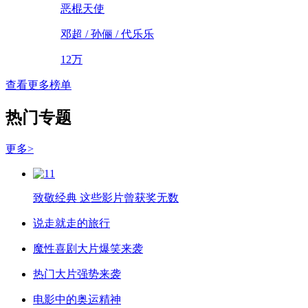
恶棍天使
邓超 / 孙俪 / 代乐乐
12万
查看更多榜单
热门专题
更多>
致敬经典 这些影片曾获奖无数
说走就走的旅行
魔性喜剧大片爆笑来袭
热门大片强势来袭
电影中的奥运精神