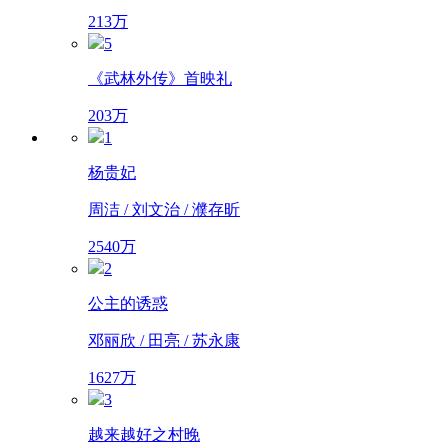
213万
5
《武林外传》首映礼
203万
1
杨贵妃
周洁 / 刘文治 / 濮存昕
2540万
2
公主的诱惑
邓丽欣 / 田亮 / 苏永康
1627万
3
越来越好之村晚