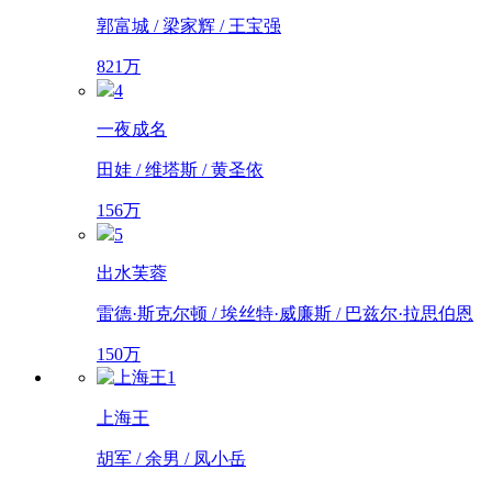
郭富城 / 梁家辉 / 王宝强
821万
4
一夜成名
田娃 / 维塔斯 / 黄圣依
156万
5
出水芙蓉
雷德·斯克尔顿 / 埃丝特·威廉斯 / 巴兹尔·拉思伯恩
150万
1
上海王
胡军 / 余男 / 凤小岳